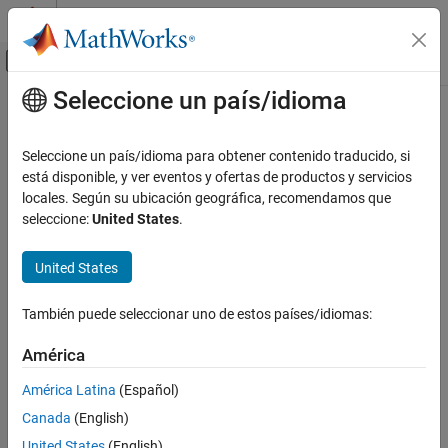
Saltar al contenido
Centro de ayuda de MATLAB
Mostrar/ocultar menú de navegación
Seleccione un país/idioma
Contenido principal
Inicio de Documentación
Verificación, validación y pruebas
Seleccione un país/idioma para obtener contenido traducido, si
está disponible, y ver eventos y ofertas de productos y servicios
¿Qué tan útil fue esta traducción?
locales. Según su ubicación geográfica, recomendamos que
seleccione:
United States
.
United States
También puede seleccionar uno de estos países/idiomas:
América
América Latina
(Español)
Canada
(English)
United States
(English)