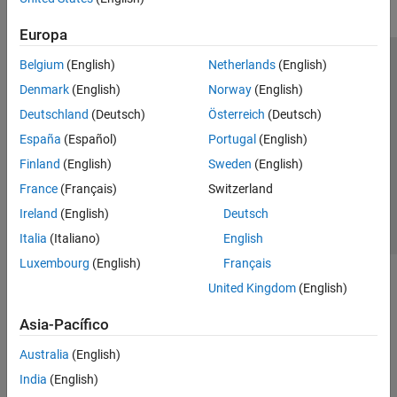
Europa
Belgium
(English)
Netherlands
(English)
Centro de confianza
Marcas comerciales
Denmark
(English)
Norway
(English)
Política de privacidad
Antipiratería
Estado de las aplicaciones
Deutschland
(Deutsch)
Österreich
(Deutsch)
Información de contacto
España
(Español)
Portugal
(English)
© 1994-2026 The MathWorks, Inc.
Finland
(English)
Sweden
(English)
France
(Français)
Switzerland
Seleccione un
España
Ireland
(English)
Deutsch
Italia
(Italiano)
English
Luxembourg
(English)
Français
United Kingdom
(English)
Asia-Pacífico
Australia
(English)
India
(English)