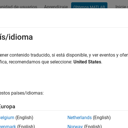
nidad de usuarios
Aprendizaje
Inicie
Obtenga MATLAB
ación
Ejemplos
Funciones
Bloques
Apps
Vídeos
ís/idioma
er contenido traducido, si está disponible, y ver eventos y ofer
¿Qué tan útil fue esta traducc
áfica, recomendamos que seleccione:
United States
.
estos países/idiomas:
Europa
Belgium
(English)
Netherlands
(English)
Denmark
(English)
Norway
(English)