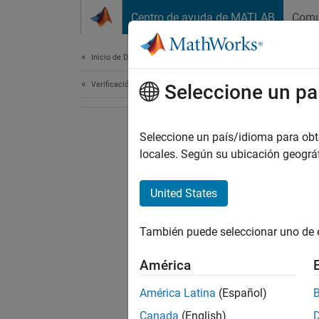
Saltar al contenido
Centro de ayuda de MATLAB
Comu
Document
Inicio de Documentación
Verificación, validación y pruebas
Seleccione un pa
Seleccione un país/idioma para obten
locales. Según su ubicación geogr
United States
También puede seleccionar uno de 
América
América Latina
(Español)
Canada
(English)