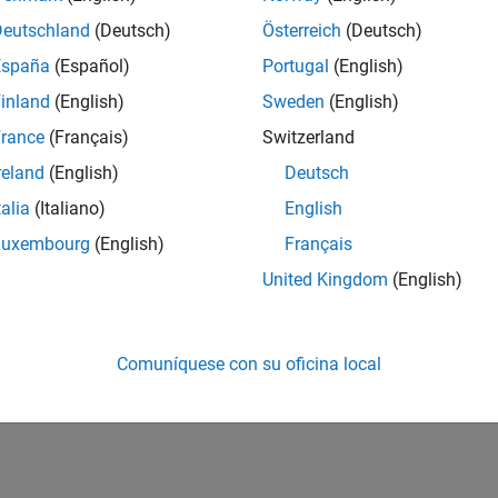
Deutschland
(Deutsch)
Österreich
(Deutsch)
España
(Español)
Portugal
(English)
inland
(English)
Sweden
(English)
rance
(Français)
Switzerland
reland
(English)
Deutsch
talia
(Italiano)
English
Luxembourg
(English)
Français
United Kingdom
(English)
Comuníquese con su oficina local