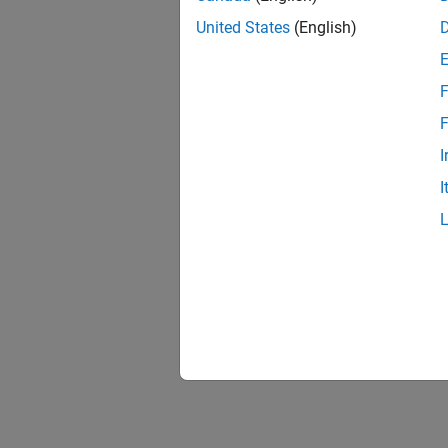
United States
(English)
F
F
I
I