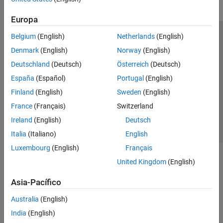
Europa
Belgium
(English)
Netherlands
(English)
Centro de confianza
Marcas comerciales
Denmark
(English)
Norway
(English)
Política de privacidad
Antipiratería
Estado de las aplicaciones
Deutschland
(Deutsch)
Österreich
(Deutsch)
Información de contacto
España
(Español)
Portugal
(English)
© 1994-2026 The MathWorks, Inc.
Finland
(English)
Sweden
(English)
France
(Français)
Switzerland
Seleccione un
España
Ireland
(English)
Deutsch
Italia
(Italiano)
English
Luxembourg
(English)
Français
United Kingdom
(English)
Asia-Pacífico
Australia
(English)
India
(English)