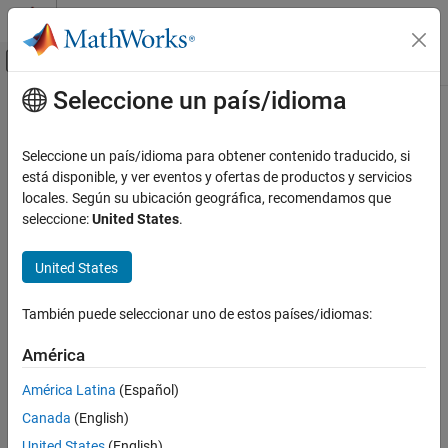
Saltar al contenido
Centro de ayuda de MATLAB
Mostrar/ocultar menú de navegación
Seleccione un país/idioma
Contenido principal
Inicio de Documentación
Physical Modeling
Seleccione un país/idioma para obtener contenido traducido, si
está disponible, y ver eventos y ofertas de productos y servicios
How useful was this information?
locales. Según su ubicación geográfica, recomendamos que
seleccione:
United States
.
United States
También puede seleccionar uno de estos países/idiomas:
América
América Latina
(Español)
Canada
(English)
United States
(English)