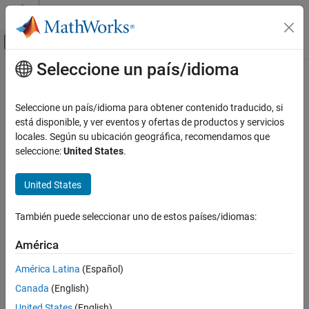
Saltar al contenido
Centro de ayuda de MATLAB
Mostrar/ocultar menú de navegación
Seleccione un país/idioma
Contenido principal
Inicio de Documentación
FPGA, ASIC, and SoC Development
Seleccione un país/idioma para obtener contenido traducido, si
está disponible, y ver eventos y ofertas de productos y servicios
How useful was this information?
locales. Según su ubicación geográfica, recomendamos que
seleccione:
United States
.
United States
También puede seleccionar uno de estos países/idiomas:
América
América Latina
(Español)
Canada
(English)
United States
(English)