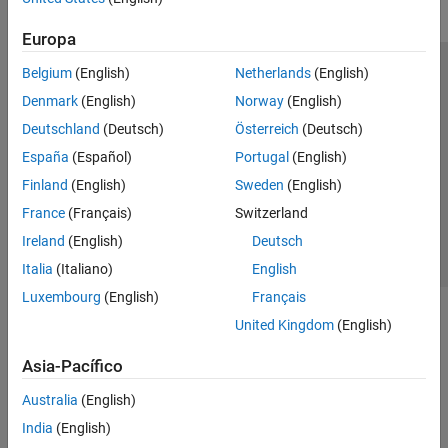
Europa
Belgium
(English)
Netherlands
(English)
Centro de confianza
Marcas comerciales
Denmark
(English)
Norway
(English)
Política de privacidad
Antipiratería
Estado de las aplicaciones
Deutschland
(Deutsch)
Österreich
(Deutsch)
Información de contacto
España
(Español)
Portugal
(English)
© 1994-2026 The MathWorks, Inc.
Finland
(English)
Sweden
(English)
France
(Français)
Switzerland
Seleccione un
España
Ireland
(English)
Deutsch
Italia
(Italiano)
English
Luxembourg
(English)
Français
United Kingdom
(English)
Asia-Pacífico
Australia
(English)
India
(English)