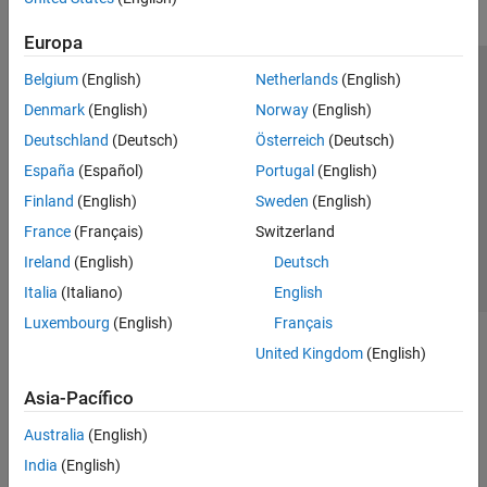
Europa
Belgium
(English)
Netherlands
(English)
Centro de confianza
Marcas comerciales
Denmark
(English)
Norway
(English)
Política de privacidad
Antipiratería
Estado de las aplicaciones
Deutschland
(Deutsch)
Österreich
(Deutsch)
Información de contacto
España
(Español)
Portugal
(English)
© 1994-2026 The MathWorks, Inc.
Finland
(English)
Sweden
(English)
France
(Français)
Switzerland
Seleccione un
España
Ireland
(English)
Deutsch
Italia
(Italiano)
English
Luxembourg
(English)
Français
United Kingdom
(English)
Asia-Pacífico
Australia
(English)
India
(English)