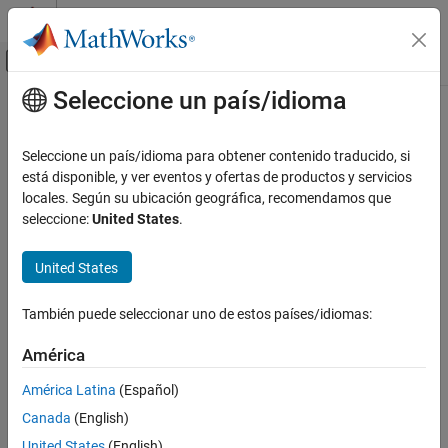
Saltar al contenido
Centro de ayuda de MATLAB
Mostrar/ocultar menú de navegación
Seleccione un país/idioma
Contenido principal
Inicio de Documentación
FPGA, ASIC, and SoC Development
Seleccione un país/idioma para obtener contenido traducido, si
está disponible, y ver eventos y ofertas de productos y servicios
locales. Según su ubicación geográfica, recomendamos que
How useful was this information?
seleccione:
United States
.
United States
También puede seleccionar uno de estos países/idiomas:
América
América Latina
(Español)
Canada
(English)
United States
(English)