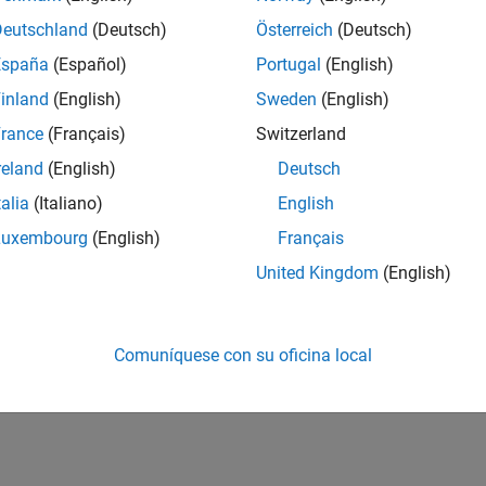
Deutschland
(Deutsch)
Österreich
(Deutsch)
España
(Español)
Portugal
(English)
inland
(English)
Sweden
(English)
rance
(Français)
Switzerland
reland
(English)
Deutsch
talia
(Italiano)
English
Luxembourg
(English)
Français
United Kingdom
(English)
Comuníquese con su oficina local