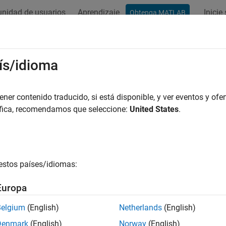
nidad de usuarios
Aprendizaje
Inicie
Obtenga MATLAB
ation
Examples
Functions
Blocks
Apps
Videos
ís/idioma
er contenido traducido, si está disponible, y ver eventos y ofer
How useful was this informat
áfica, recomendamos que seleccione:
United States
.
estos países/idiomas:
Europa
Belgium
(English)
Netherlands
(English)
Denmark
(English)
Norway
(English)