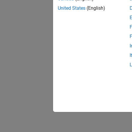
United States
(English)
F
F
I
I