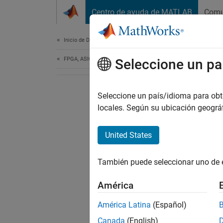
Saltar al contenido
Centro de ayuda de MATLAB
Comu
Document
Inicio de Documentación
FPGA, ASIC, and SoC Development
Seleccione un pa
Seleccione un país/idioma para obten
locales. Según su ubicación geogr
United States
También puede seleccionar uno de 
América
América Latina
(Español)
Canada
(English)