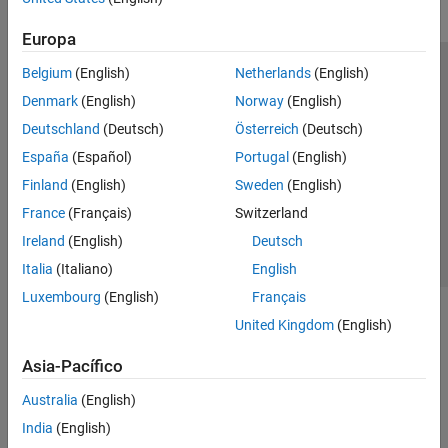
Europa
Belgium
(English)
Netherlands
(English)
Centro de confianza
Marcas comerciales
Denmark
(English)
Norway
(English)
Política de privacidad
Antipiratería
Estado de las aplicaciones
Deutschland
(Deutsch)
Österreich
(Deutsch)
Información de contacto
España
(Español)
Portugal
(English)
© 1994-2026 The MathWorks, Inc.
Finland
(English)
Sweden
(English)
France
(Français)
Switzerland
Seleccione un
España
Ireland
(English)
Deutsch
Italia
(Italiano)
English
Luxembourg
(English)
Français
United Kingdom
(English)
Asia-Pacífico
Australia
(English)
India
(English)