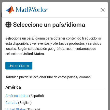
Saltar al contenido
Centro de ayuda de MATLAB
Mostrar/ocultar menú de navegación
Seleccione un país/idioma
Contenido principal
Inicio de Documentación
FPGA, ASIC, and SoC Development
Seleccione un país/idioma para obtener contenido traducido, si
está disponible, y ver eventos y ofertas de productos y servicios
locales. Según su ubicación geográfica, recomendamos que
How useful was this information?
seleccione:
United States
.
United States
También puede seleccionar uno de estos países/idiomas:
América
América Latina
(Español)
Canada
(English)
United States
(English)