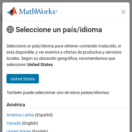
Saltar al contenido
Centro de ayuda de MATLAB
Mostrar/ocultar menú de navegación
Seleccione un país/idioma
Contenido principal
Inicio de Documentación
Modelado físico
Seleccione un país/idioma para obtener contenido traducido, si
está disponible, y ver eventos y ofertas de productos y servicios
¿Qué tan útil fue esta traducción?
locales. Según su ubicación geográfica, recomendamos que
seleccione:
United States
.
United States
También puede seleccionar uno de estos países/idiomas:
América
América Latina
(Español)
Canada
(English)
United States
(English)