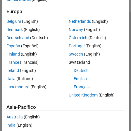
Europa
Belgium
(English)
Netherlands
(English)
Centro de confianza
Marcas comerciales
Denmark
(English)
Norway
(English)
Política de privacidad
Antipiratería
Estado de las aplicaciones
Deutschland
(Deutsch)
Österreich
(Deutsch)
Información de contacto
España
(Español)
Portugal
(English)
© 1994-2026 The MathWorks, Inc.
Finland
(English)
Sweden
(English)
France
(Français)
Switzerland
Seleccione un
España
Ireland
(English)
Deutsch
Italia
(Italiano)
English
Luxembourg
(English)
Français
United Kingdom
(English)
Asia-Pacífico
Australia
(English)
India
(English)