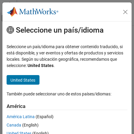
Saltar al contenido
Centro de ayuda de MATLAB
Mostrar/ocultar menú de navegación
Seleccione un país/idioma
Contenido principal
Inicio de Documentación
Modelado físico
Seleccione un país/idioma para obtener contenido traducido, si
está disponible, y ver eventos y ofertas de productos y servicios
locales. Según su ubicación geográfica, recomendamos que
¿Qué tan útil fue esta traducción?
seleccione:
United States
.
United States
También puede seleccionar uno de estos países/idiomas:
América
América Latina
(Español)
Canada
(English)
United States
(English)