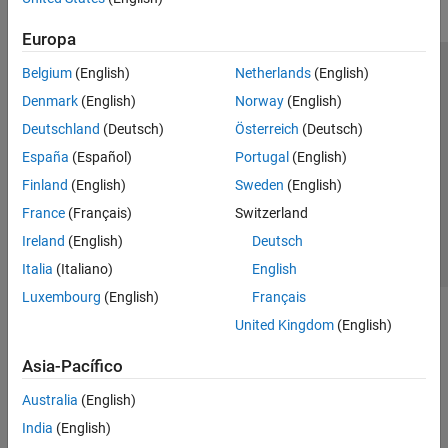
Europa
Belgium
(English)
Netherlands
(English)
Centro de confianza
Marcas comerciales
Denmark
(English)
Norway
(English)
Política de privacidad
Antipiratería
Estado de las aplicaciones
Deutschland
(Deutsch)
Österreich
(Deutsch)
Información de contacto
España
(Español)
Portugal
(English)
© 1994-2026 The MathWorks, Inc.
Finland
(English)
Sweden
(English)
France
(Français)
Switzerland
Seleccione un
España
Ireland
(English)
Deutsch
Italia
(Italiano)
English
Luxembourg
(English)
Français
United Kingdom
(English)
Asia-Pacífico
Australia
(English)
India
(English)