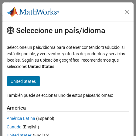
Saltar al contenido
Centro de ayuda de MATLAB
Mostrar/ocultar menú de navegación
Seleccione un país/idioma
Contenido principal
Inicio de Documentación
Modelado físico
Seleccione un país/idioma para obtener contenido traducido, si
está disponible, y ver eventos y ofertas de productos y servicios
locales. Según su ubicación geográfica, recomendamos que
¿Qué tan útil fue esta traducción?
seleccione:
United States
.
United States
También puede seleccionar uno de estos países/idiomas:
América
América Latina
(Español)
Canada
(English)
United States
(English)