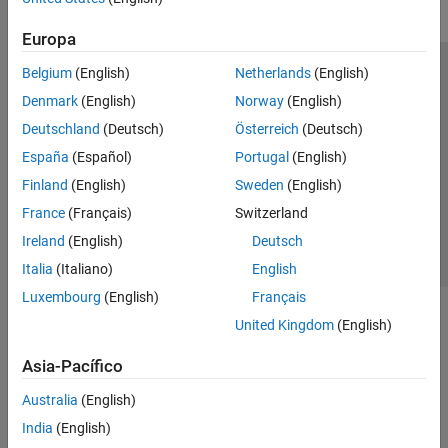
Europa
Belgium
(English)
Netherlands
(English)
Centro de confianza
Marcas comerciales
Denmark
(English)
Norway
(English)
Política de privacidad
Antipiratería
Estado de las aplicaciones
Deutschland
(Deutsch)
Österreich
(Deutsch)
Información de contacto
España
(Español)
Portugal
(English)
© 1994-2026 The MathWorks, Inc.
Finland
(English)
Sweden
(English)
France
(Français)
Switzerland
Seleccione un
España
Ireland
(English)
Deutsch
Italia
(Italiano)
English
Luxembourg
(English)
Français
United Kingdom
(English)
Asia-Pacífico
Australia
(English)
India
(English)