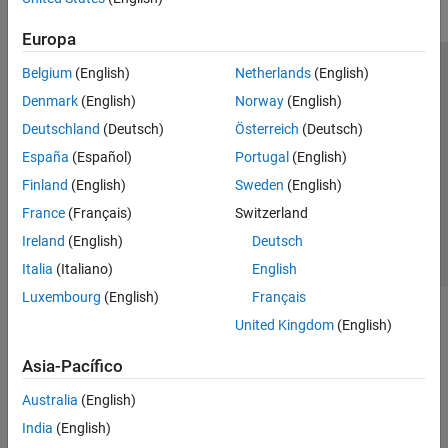
Europa
Belgium
(English)
Netherlands
(English)
Centro de confianza
Marcas comerciales
Denmark
(English)
Norway
(English)
Política de privacidad
Antipiratería
Estado de las aplicaciones
Deutschland
(Deutsch)
Österreich
(Deutsch)
Información de contacto
España
(Español)
Portugal
(English)
© 1994-2026 The MathWorks, Inc.
Finland
(English)
Sweden
(English)
France
(Français)
Switzerland
Seleccione un
España
Ireland
(English)
Deutsch
Italia
(Italiano)
English
Luxembourg
(English)
Français
United Kingdom
(English)
Asia-Pacífico
Australia
(English)
India
(English)