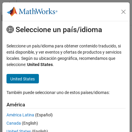
Saltar al contenido
Centro de ayuda de MATLAB
Mostrar/ocultar menú de navegación
Seleccione un país/idioma
Contenido principal
Inicio de Documentación
Modelado basado en eventos
Seleccione un país/idioma para obtener contenido traducido, si
está disponible, y ver eventos y ofertas de productos y servicios
locales. Según su ubicación geográfica, recomendamos que
¿Qué tan útil fue esta traducción?
seleccione:
United States
.
United States
También puede seleccionar uno de estos países/idiomas:
América
América Latina
(Español)
Canada
(English)
United States
(English)