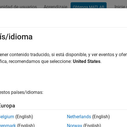
nidad de usuarios
Aprendizaje
Inicie
Obtenga MATLAB
ación
Ejemplos
Funciones
Bloques
Vídeos
Respu
ís/idioma
er contenido traducido, si está disponible, y ver eventos y ofer
¿Qué tan útil fue esta traducc
áfica, recomendamos que seleccione:
United States
.
estos países/idiomas:
Europa
Belgium
(English)
Netherlands
(English)
Denmark
(English)
Norway
(English)