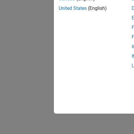
United States
(English)
F
F
I
I