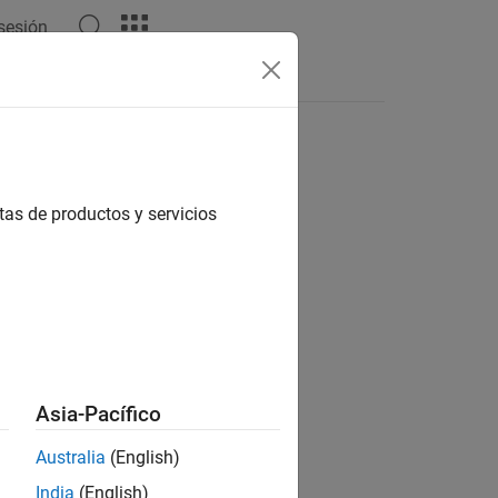
 sesión
estas
tas de productos y servicios
ión?
Asia-Pacífico
Australia
(English)
India
(English)