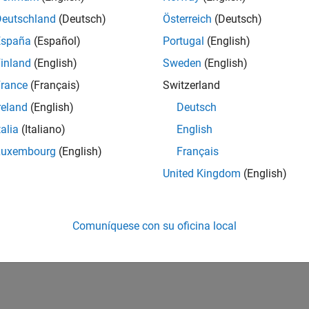
Deutschland
(Deutsch)
Österreich
(Deutsch)
España
(Español)
Portugal
(English)
inland
(English)
Sweden
(English)
rance
(Français)
Switzerland
reland
(English)
Deutsch
talia
(Italiano)
English
Luxembourg
(English)
Français
United Kingdom
(English)
Comuníquese con su oficina local