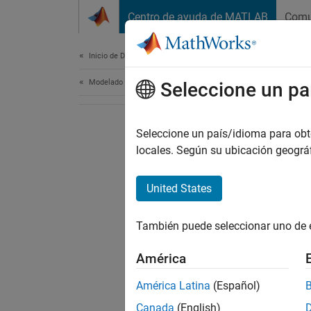
Saltar al contenido
Centro de ayuda de MATLAB
Comu
Document
Inicio de Documentación
Modelado basado en eventos
Seleccione un pa
Seleccione un país/idioma para obten
locales. Según su ubicación geogr
United States
También puede seleccionar uno de 
América
América Latina
(Español)
Canada
(English)