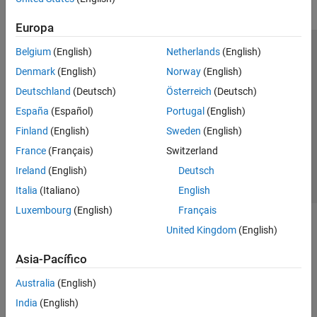
Europa
Belgium
(English)
Netherlands
(English)
Centro de confianza
Marcas comerciales
Denmark
(English)
Norway
(English)
Política de privacidad
Antipiratería
Estado de las aplicaciones
Deutschland
(Deutsch)
Österreich
(Deutsch)
Información de contacto
España
(Español)
Portugal
(English)
© 1994-2026 The MathWorks, Inc.
Finland
(English)
Sweden
(English)
France
(Français)
Switzerland
Seleccione un
España
Ireland
(English)
Deutsch
Italia
(Italiano)
English
Luxembourg
(English)
Français
United Kingdom
(English)
Asia-Pacífico
Australia
(English)
India
(English)