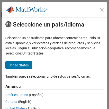
Saltar al contenido
Centro de ayuda de MATLAB
Mostrar/ocultar menú de navegación
Seleccione un país/idioma
Contenido principal
Inicio de Documentación
IA y estadística
Seleccione un país/idioma para obtener contenido traducido, si
está disponible, y ver eventos y ofertas de productos y servicios
¿Qué tan útil fue esta traducción?
locales. Según su ubicación geográfica, recomendamos que
seleccione:
United States
.
United States
También puede seleccionar uno de estos países/idiomas:
América
América Latina
(Español)
Canada
(English)
United States
(English)