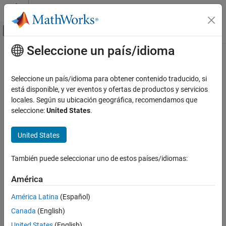
Saltar al contenido
Centro de ayuda de MATLAB
Mostrar/ocultar menú de navegación
Seleccione un país/idioma
Contenido principal
Inicio de Documentación
IA y estadística
Seleccione un país/idioma para obtener contenido traducido, si
está disponible, y ver eventos y ofertas de productos y servicios
¿Qué tan útil fue esta traducción?
locales. Según su ubicación geográfica, recomendamos que
seleccione:
United States
.
United States
También puede seleccionar uno de estos países/idiomas:
América
América Latina
(Español)
Canada
(English)
United States
(English)