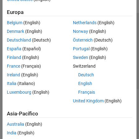
Europa
Belgium
(English)
Netherlands
(English)
Centro de confianza
Marcas comerciales
Denmark
(English)
Norway
(English)
Política de privacidad
Antipiratería
Estado de las aplicaciones
Deutschland
(Deutsch)
Österreich
(Deutsch)
Información de contacto
España
(Español)
Portugal
(English)
© 1994-2026 The MathWorks, Inc.
Finland
(English)
Sweden
(English)
France
(Français)
Switzerland
Seleccione un
España
Ireland
(English)
Deutsch
Italia
(Italiano)
English
Luxembourg
(English)
Français
United Kingdom
(English)
Asia-Pacífico
Australia
(English)
India
(English)