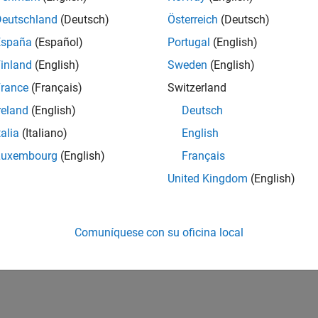
Deutschland
(Deutsch)
Österreich
(Deutsch)
España
(Español)
Portugal
(English)
inland
(English)
Sweden
(English)
rance
(Français)
Switzerland
reland
(English)
Deutsch
talia
(Italiano)
English
Luxembourg
(English)
Français
United Kingdom
(English)
Comuníquese con su oficina local