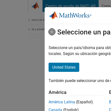
Saltar al contenido
Centro de ayuda de MATLAB
Comu
Document
Inicio de Documentación
IA y estadística
Seleccione un pa
Seleccione un país/idioma para obten
locales. Según su ubicación geogr
United States
También puede seleccionar uno de 
América
América Latina
(Español)
Canada
(English)