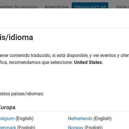
nidad de usuarios
Aprendizaje
Inicie
Obtenga MATLAB
ación
Ejemplos
Funciones
Bloques
Apps
Vídeos
ís/idioma
er contenido traducido, si está disponible, y ver eventos y ofer
¿Qué tan útil fue esta traducc
áfica, recomendamos que seleccione:
United States
.
estos países/idiomas:
Europa
Belgium
(English)
Netherlands
(English)
Denmark
(English)
Norway
(English)