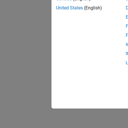
United States
(English)
F
F
I
I