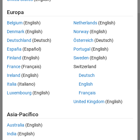
Europa
Belgium
(English)
Netherlands
(English)
Centro de confianza
Marcas comerciales
Denmark
(English)
Norway
(English)
Política de privacidad
Antipiratería
Estado de las aplicaciones
Deutschland
(Deutsch)
Österreich
(Deutsch)
Información de contacto
España
(Español)
Portugal
(English)
© 1994-2026 The MathWorks, Inc.
Finland
(English)
Sweden
(English)
France
(Français)
Switzerland
Seleccione un
España
Ireland
(English)
Deutsch
Italia
(Italiano)
English
Luxembourg
(English)
Français
United Kingdom
(English)
Asia-Pacífico
Australia
(English)
India
(English)