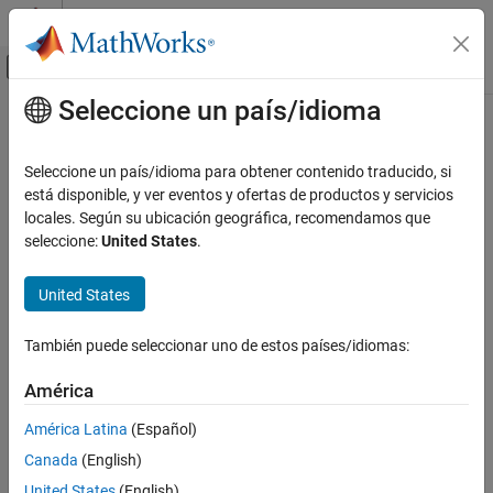
Saltar al contenido
Centro de ayuda de MATLAB
Mostrar/ocultar menú de navegación
Seleccione un país/idioma
Contenido principal
Inicio de Documentación
IA y estadística
Seleccione un país/idioma para obtener contenido traducido, si
está disponible, y ver eventos y ofertas de productos y servicios
locales. Según su ubicación geográfica, recomendamos que
¿Qué tan útil fue esta traducción?
seleccione:
United States
.
United States
También puede seleccionar uno de estos países/idiomas:
América
América Latina
(Español)
Canada
(English)
United States
(English)