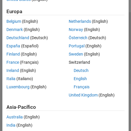
Europa
Belgium
(English)
Netherlands
(English)
Centro de confianza
Marcas comerciales
Denmark
(English)
Norway
(English)
Política de privacidad
Antipiratería
Estado de las aplicaciones
Deutschland
(Deutsch)
Österreich
(Deutsch)
Información de contacto
España
(Español)
Portugal
(English)
© 1994-2026 The MathWorks, Inc.
Finland
(English)
Sweden
(English)
France
(Français)
Switzerland
Seleccione un
España
Ireland
(English)
Deutsch
Italia
(Italiano)
English
Luxembourg
(English)
Français
United Kingdom
(English)
Asia-Pacífico
Australia
(English)
India
(English)