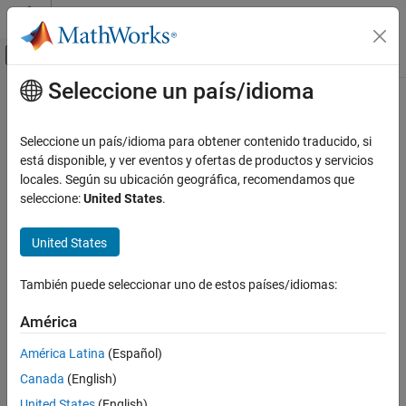
Saltar al contenido
Centro de ayuda de MATLAB
Mostrar/ocultar menú de navegación
Seleccione un país/idioma
Contenido principal
Inicio de Documentación
IA y estadística
Seleccione un país/idioma para obtener contenido traducido, si
está disponible, y ver eventos y ofertas de productos y servicios
locales. Según su ubicación geográfica, recomendamos que
¿Qué tan útil fue esta traducción?
seleccione:
United States
.
United States
También puede seleccionar uno de estos países/idiomas:
América
América Latina
(Español)
Canada
(English)
United States
(English)