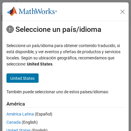
Saltar al contenido
Centro de ayuda de MATLAB
Mostrar/ocultar menú de navegación
Seleccione un país/idioma
Contenido principal
Inicio de Documentación
IA y estadística
Seleccione un país/idioma para obtener contenido traducido, si
está disponible, y ver eventos y ofertas de productos y servicios
locales. Según su ubicación geográfica, recomendamos que
¿Qué tan útil fue esta traducción?
seleccione:
United States
.
United States
También puede seleccionar uno de estos países/idiomas:
América
América Latina
(Español)
Canada
(English)
United States
(English)