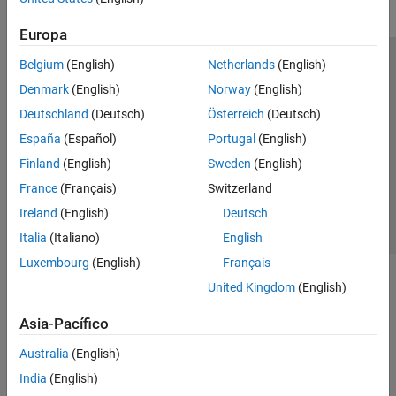
Europa
Belgium
(English)
Netherlands
(English)
Centro de confianza
Marcas comerciales
Denmark
(English)
Norway
(English)
Política de privacidad
Antipiratería
Estado de las aplicaciones
Deutschland
(Deutsch)
Österreich
(Deutsch)
Información de contacto
España
(Español)
Portugal
(English)
© 1994-2026 The MathWorks, Inc.
Finland
(English)
Sweden
(English)
France
(Français)
Switzerland
Seleccione un
España
Ireland
(English)
Deutsch
Italia
(Italiano)
English
Luxembourg
(English)
Français
United Kingdom
(English)
Asia-Pacífico
Australia
(English)
India
(English)