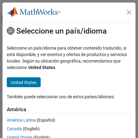
Saltar al contenido
Centro de ayuda de MATLAB
Mostrar/ocultar menú de navegación
Seleccione un país/idioma
Contenido principal
Inicio de Documentación
IA y estadística
Seleccione un país/idioma para obtener contenido traducido, si
está disponible, y ver eventos y ofertas de productos y servicios
locales. Según su ubicación geográfica, recomendamos que
¿Qué tan útil fue esta traducción?
seleccione:
United States
.
United States
También puede seleccionar uno de estos países/idiomas:
América
América Latina
(Español)
Canada
(English)
United States
(English)