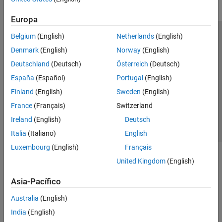
Europa
Belgium
(English)
Netherlands
(English)
Centro de confianza
Marcas comerciales
Denmark
(English)
Norway
(English)
Política de privacidad
Antipiratería
Estado de las aplicaciones
Deutschland
(Deutsch)
Österreich
(Deutsch)
Información de contacto
España
(Español)
Portugal
(English)
© 1994-2026 The MathWorks, Inc.
Finland
(English)
Sweden
(English)
France
(Français)
Switzerland
Seleccione un
España
Ireland
(English)
Deutsch
Italia
(Italiano)
English
Luxembourg
(English)
Français
United Kingdom
(English)
Asia-Pacífico
Australia
(English)
India
(English)