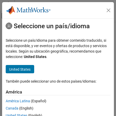
Saltar al contenido
Centro de ayuda de MATLAB
Mostrar/ocultar menú de navegación
Seleccione un país/idioma
Contenido principal
Inicio de Documentación
Mathematics and Optimization
Seleccione un país/idioma para obtener contenido traducido, si
está disponible, y ver eventos y ofertas de productos y servicios
locales. Según su ubicación geográfica, recomendamos que
How useful was this information?
seleccione:
United States
.
United States
También puede seleccionar uno de estos países/idiomas:
América
América Latina
(Español)
Canada
(English)
United States
(English)