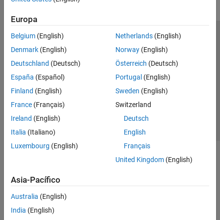
Europa
Belgium
(English)
Netherlands
(English)
Centro de confianza
Marcas comerciales
Denmark
(English)
Norway
(English)
Política de privacidad
Antipiratería
Estado de las aplicaciones
Deutschland
(Deutsch)
Österreich
(Deutsch)
Información de contacto
España
(Español)
Portugal
(English)
© 1994-2026 The MathWorks, Inc.
Finland
(English)
Sweden
(English)
France
(Français)
Switzerland
Seleccione un
España
Ireland
(English)
Deutsch
Italia
(Italiano)
English
Luxembourg
(English)
Français
United Kingdom
(English)
Asia-Pacífico
Australia
(English)
India
(English)