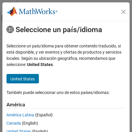
Saltar al contenido
Centro de ayuda de MATLAB
Mostrar/ocultar menú de navegación
Seleccione un país/idioma
Contenido principal
Inicio de Documentación
Ingeniería de sistemas
Seleccione un país/idioma para obtener contenido traducido, si
está disponible, y ver eventos y ofertas de productos y servicios
¿Qué tan útil fue esta traducción?
locales. Según su ubicación geográfica, recomendamos que
seleccione:
United States
.
United States
También puede seleccionar uno de estos países/idiomas:
América
América Latina
(Español)
Canada
(English)
United States
(English)