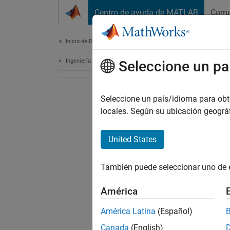
Saltar al contenido
Centro de ayuda de MATLAB
Comu
Document
Inicio de Documentación
Ingeniería de sistemas
Seleccione un pa
Seleccione un país/idioma para obten
locales. Según su ubicación geogr
United States
También puede seleccionar uno de 
América
América Latina
(Español)
Canada
(English)