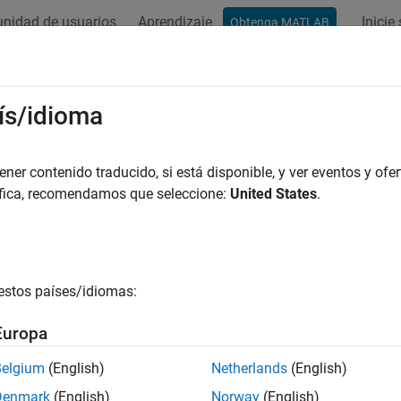
nidad de usuarios
Aprendizaje
Inicie
Obtenga MATLAB
ación
Ejemplos
Funciones
Bloques
Apps
Vídeos
ís/idioma
er contenido traducido, si está disponible, y ver eventos y ofer
¿Qué tan útil fue esta traducc
áfica, recomendamos que seleccione:
United States
.
estos países/idiomas:
Europa
Belgium
(English)
Netherlands
(English)
Denmark
(English)
Norway
(English)