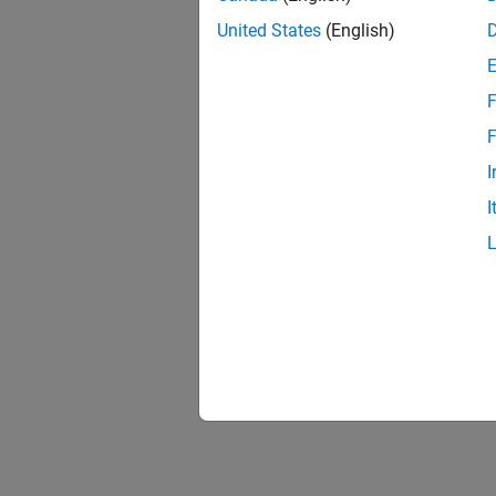
United States
(English)
F
F
I
I