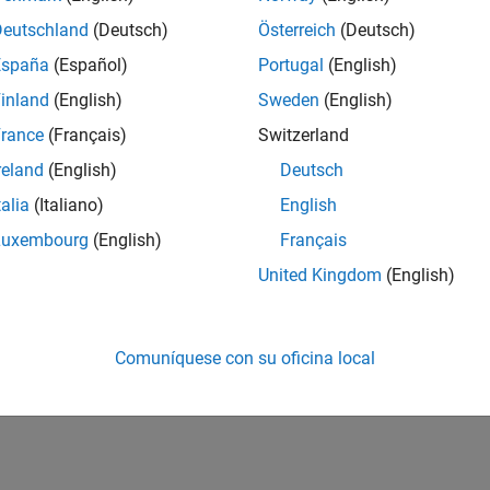
Deutschland
(Deutsch)
Österreich
(Deutsch)
España
(Español)
Portugal
(English)
inland
(English)
Sweden
(English)
rance
(Français)
Switzerland
reland
(English)
Deutsch
talia
(Italiano)
English
Luxembourg
(English)
Français
United Kingdom
(English)
Comuníquese con su oficina local