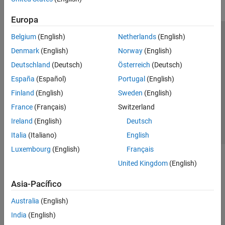
Control System Toolbox
Europa
DDS Blockset
Belgium
(English)
Netherlands
(English)
Centro de confianza
Marcas comerciales
DO Qualification Kit
Denmark
(English)
Norway
(English)
Política de privacidad
Antipiratería
Estado de las aplicaciones
Embedded Coder
Deutschland
(Deutsch)
Österreich
(Deutsch)
Información de contacto
Fixed-Point Designer
España
(Español)
Portugal
(English)
© 1994-2026 The MathWorks, Inc.
Fuzzy Logic Toolbox
Finland
(English)
Sweden
(English)
GPU Coder
France
(Français)
Switzerland
Seleccione un
España
HDL Coder
Ireland
(English)
Deutsch
HDL Verifier
Italia
(Italiano)
English
IEC Certification Kit
Luxembourg
(English)
Français
MATLAB Coder
United Kingdom
(English)
Model Predictive Control Toolbox
Asia-Pacífico
Motor Control Blockset
Australia
(English)
Predictive Maintenance Toolbox
India
(English)
Raspberry Pi Blockset