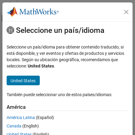
Saltar al contenido
Centro de ayuda de MATLAB
Mostrar/ocultar menú de navegación
Seleccione un país/idioma
Contenido principal
Inicio de Documentación
Code Generation
Seleccione un país/idioma para obtener contenido traducido, si
Control Systems
está disponible, y ver eventos y ofertas de productos y servicios
How useful was this information?
locales. Según su ubicación geográfica, recomendamos que
Categoría
seleccione:
United States
.
AUTOSAR Blockset
C2000 Microcontroller Blockset
United States
Get Started with C2000 Microcontroller
Blockset
También puede seleccionar uno de estos países/idiomas:
Applications
Peripherals
América
Multiprocessor Architecture Modeling
América Latina
(Español)
Connected IO Simulation
Canada
(English)
Signal Monitoring and Parameter Tuning
United States
(English)
Deployment and Validation