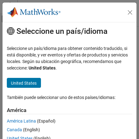
Saltar al contenido
Centro de ayuda de MATLAB
Mostrar/ocultar menú de navegación
Seleccione un país/idioma
Contenido principal
Inicio de Documentación
Code Generation
Seleccione un país/idioma para obtener contenido traducido, si
Control Systems
está disponible, y ver eventos y ofertas de productos y servicios
locales. Según su ubicación geográfica, recomendamos que
How useful was this information?
seleccione:
United States
.
United States
También puede seleccionar uno de estos países/idiomas:
América
América Latina
(Español)
Canada
(English)
United States
(English)