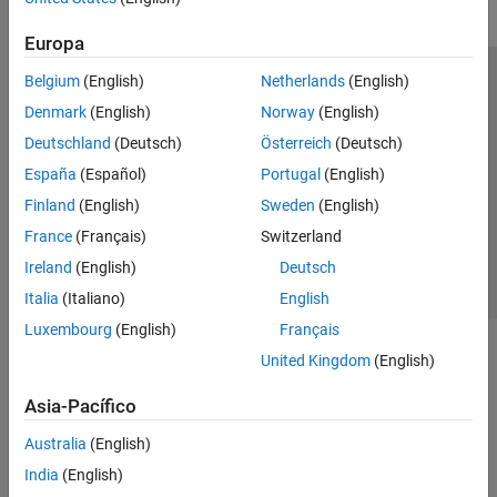
Europa
Belgium
(English)
Netherlands
(English)
Centro de confianza
Marcas comerciales
Denmark
(English)
Norway
(English)
Política de privacidad
Antipiratería
Estado de las aplicaciones
Deutschland
(Deutsch)
Österreich
(Deutsch)
Información de contacto
España
(Español)
Portugal
(English)
© 1994-2026 The MathWorks, Inc.
Finland
(English)
Sweden
(English)
France
(Français)
Switzerland
Seleccione un
España
Ireland
(English)
Deutsch
Italia
(Italiano)
English
Luxembourg
(English)
Français
United Kingdom
(English)
Asia-Pacífico
Australia
(English)
India
(English)