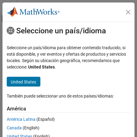
Saltar al contenido
Centro de ayuda de MATLAB
Mostrar/ocultar menú de navegación
Seleccione un país/idioma
Contenido principal
Inicio de Documentación
Code Generation
Seleccione un país/idioma para obtener contenido traducido, si
Control Systems
está disponible, y ver eventos y ofertas de productos y servicios
locales. Según su ubicación geográfica, recomendamos que
How useful was this information?
seleccione:
United States
.
United States
También puede seleccionar uno de estos países/idiomas:
América
América Latina
(Español)
Canada
(English)
United States
(English)