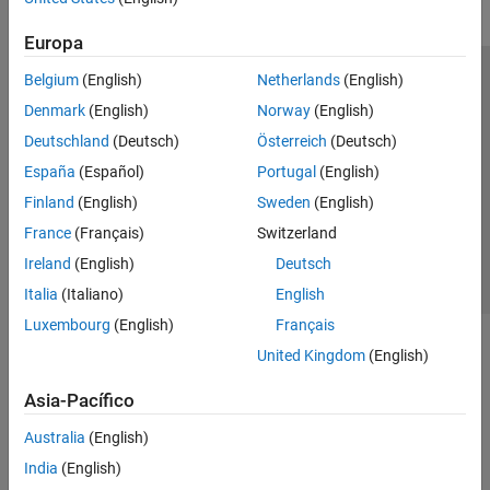
Europa
Belgium
(English)
Netherlands
(English)
Centro de confianza
Marcas comerciales
Denmark
(English)
Norway
(English)
Política de privacidad
Antipiratería
Estado de las aplicaciones
Deutschland
(Deutsch)
Österreich
(Deutsch)
Información de contacto
España
(Español)
Portugal
(English)
© 1994-2026 The MathWorks, Inc.
Finland
(English)
Sweden
(English)
France
(Français)
Switzerland
Seleccione un
España
Ireland
(English)
Deutsch
Italia
(Italiano)
English
Luxembourg
(English)
Français
United Kingdom
(English)
Asia-Pacífico
Australia
(English)
India
(English)