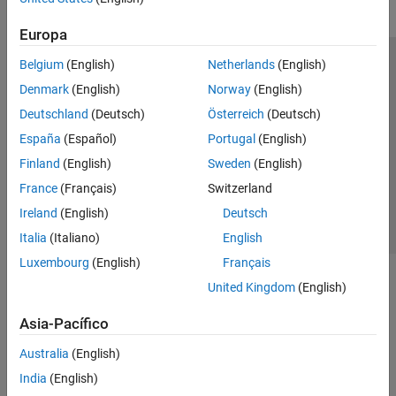
Europa
Belgium
(English)
Netherlands
(English)
Centro de confianza
Marcas comerciales
Denmark
(English)
Norway
(English)
Política de privacidad
Antipiratería
Estado de las aplicaciones
Deutschland
(Deutsch)
Österreich
(Deutsch)
Información de contacto
España
(Español)
Portugal
(English)
© 1994-2026 The MathWorks, Inc.
Finland
(English)
Sweden
(English)
France
(Français)
Switzerland
Seleccione un
España
Ireland
(English)
Deutsch
Italia
(Italiano)
English
Luxembourg
(English)
Français
United Kingdom
(English)
Asia-Pacífico
Australia
(English)
India
(English)