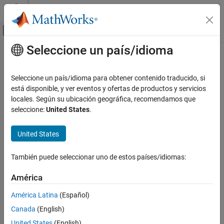
Saltar al contenido
Centro de ayuda de MATLAB
Mostrar/ocultar menú de navegación
Seleccione un país/idioma
Contenido principal
Inicio de Documentación
Robotics and Autonomous Systems
Seleccione un país/idioma para obtener contenido traducido, si
Aerospace and Defense
está disponible, y ver eventos y ofertas de productos y servicios
locales. Según su ubicación geográfica, recomendamos que
How useful was this information?
seleccione:
United States
.
United States
También puede seleccionar uno de estos países/idiomas:
América
América Latina
(Español)
Canada
(English)
United States
(English)