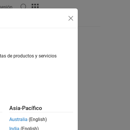
 sesión
Videos
Answers
tas de productos y servicios
ion?
Asia-Pacífico
Australia
(English)
India
(English)