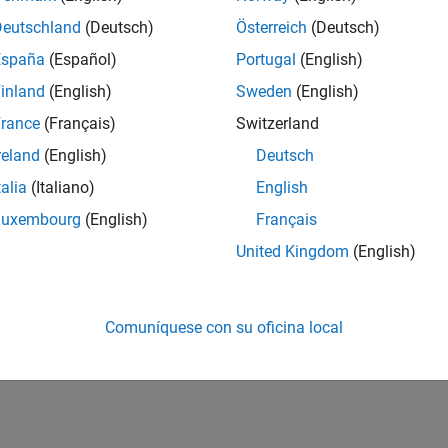
Deutschland
(Deutsch)
Österreich
(Deutsch)
España
(Español)
Portugal
(English)
inland
(English)
Sweden
(English)
rance
(Français)
Switzerland
reland
(English)
Deutsch
talia
(Italiano)
English
Luxembourg
(English)
Français
United Kingdom
(English)
Comuníquese con su oficina local