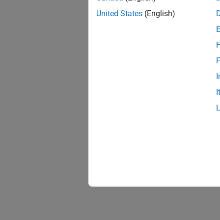
United States
(English)
F
F
I
I