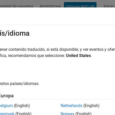
nidad de usuarios
Aprendizaje
Inicie
Obtenga MATLAB
ation
Examples
Functions
Blocks
Apps
Scenes
ís/idioma
er contenido traducido, si está disponible, y ver eventos y ofer
How useful was this informat
áfica, recomendamos que seleccione:
United States
.
estos países/idiomas:
Europa
Belgium
(English)
Netherlands
(English)
Denmark
(English)
Norway
(English)