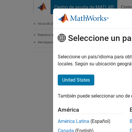
Saltar al contenido
Centro de ayuda de MATLAB
Comu
Document
Inicio de Documentación
Robotics and Autonomous Systems
Seleccione un pa
Aerospace and Defense
Seleccione un país/idioma para obten
locales. Según su ubicación geogr
United States
También puede seleccionar uno de 
América
América Latina
(Español)
Canada
(English)