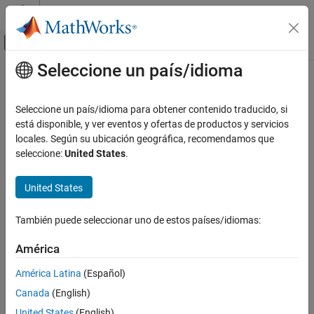
Saltar al contenido
Centro de ayuda de MATLAB
Mostrar/ocultar menú de navegación
Seleccione un país/idioma
Contenido principal
Inicio de Documentación
Image Processing and Computer Vision
Seleccione un país/idioma para obtener contenido traducido, si
está disponible, y ver eventos y ofertas de productos y servicios
How useful was this information?
locales. Según su ubicación geográfica, recomendamos que
seleccione:
United States
.
United States
También puede seleccionar uno de estos países/idiomas:
América
América Latina
(Español)
Canada
(English)
United States
(English)