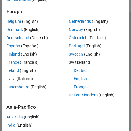
Europa
Belgium
(English)
Netherlands
(English)
Centro de confianza
Marcas comerciales
Denmark
(English)
Norway
(English)
Política de privacidad
Antipiratería
Estado de las aplicaciones
Deutschland
(Deutsch)
Österreich
(Deutsch)
Información de contacto
España
(Español)
Portugal
(English)
© 1994-2026 The MathWorks, Inc.
Finland
(English)
Sweden
(English)
France
(Français)
Switzerland
Seleccione un
España
Ireland
(English)
Deutsch
Italia
(Italiano)
English
Luxembourg
(English)
Français
United Kingdom
(English)
Asia-Pacífico
Australia
(English)
India
(English)