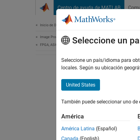
Saltar al contenido
Centro de ayuda de MATLAB
Comu
Document
Inicio de Documentación
Image Processing and Computer Vision
Seleccione un pa
FPGA, ASIC, and SoC Development
Seleccione un país/idioma para obten
locales. Según su ubicación geogr
United States
También puede seleccionar uno de 
América
América Latina
(Español)
Canada
(English)