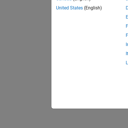
United States
(English)
F
F
I
I