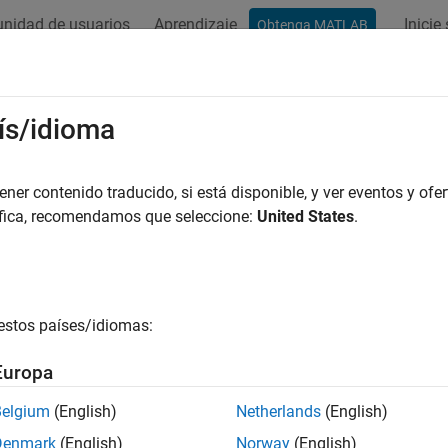
nidad de usuarios
Aprendizaje
Inicie
Obtenga MATLAB
ation
Examples
Functions
Blocks
Videos
Answer
ís/idioma
er contenido traducido, si está disponible, y ver eventos y ofer
How useful was this informat
áfica, recomendamos que seleccione:
United States
.
estos países/idiomas:
Europa
Belgium
(English)
Netherlands
(English)
Denmark
(English)
Norway
(English)