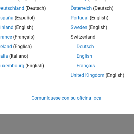
Deutschland
(Deutsch)
Österreich
(Deutsch)
España
(Español)
Portugal
(English)
inland
(English)
Sweden
(English)
rance
(Français)
Switzerland
reland
(English)
Deutsch
talia
(Italiano)
English
Luxembourg
(English)
Français
United Kingdom
(English)
Comuníquese con su oficina local