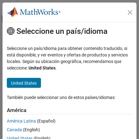
Saltar al contenido
Centro de ayuda de MATLAB
Mostrar/ocultar menú de navegación
Seleccione un país/idioma
Contenido principal
Inicio de Documentación
Signal Processing
Seleccione un país/idioma para obtener contenido traducido, si
está disponible, y ver eventos y ofertas de productos y servicios
locales. Según su ubicación geográfica, recomendamos que
How useful was this information?
seleccione:
United States
.
United States
También puede seleccionar uno de estos países/idiomas:
América
América Latina
(Español)
Canada
(English)
United States
(English)