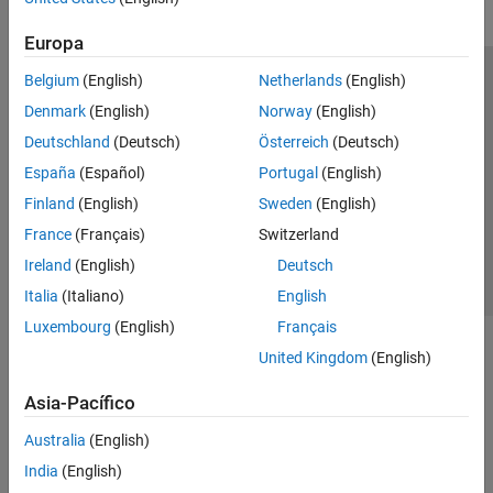
Europa
Belgium
(English)
Netherlands
(English)
Centro de confianza
Marcas comerciales
Denmark
(English)
Norway
(English)
Política de privacidad
Antipiratería
Estado de las aplicaciones
Deutschland
(Deutsch)
Österreich
(Deutsch)
Información de contacto
España
(Español)
Portugal
(English)
© 1994-2026 The MathWorks, Inc.
Finland
(English)
Sweden
(English)
France
(Français)
Switzerland
Seleccione un
España
Ireland
(English)
Deutsch
Italia
(Italiano)
English
Luxembourg
(English)
Français
United Kingdom
(English)
Asia-Pacífico
Australia
(English)
India
(English)