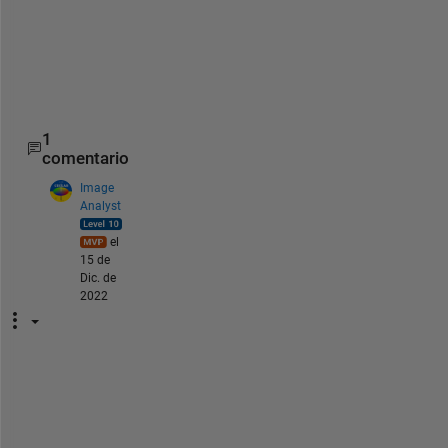
h
e
l
p
s
1
comentario
Image
Analyst
el
15 de
Dic. de
2022
T
h
e 
h