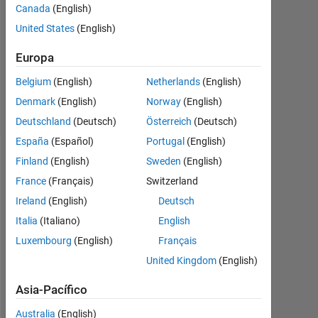
2
Canada
(English)
Respuestas
United States
(English)
Actualizado
Europa
a las 26
Belgium
(English)
Netherlands
(English)
Jul. 2023
25 Visualizaciones
Denmark
(English)
Norway
(English)
(30 días)
Deutschland
(Deutsch)
Österreich
(Deutsch)
España
(Español)
Portugal
(English)
Finland
(English)
Sweden
(English)
France
(Français)
Switzerland
Ireland
(English)
Deutsch
Italia
(Italiano)
English
Luxembourg
(English)
Français
United Kingdom
(English)
Przechwytywanie.PNG
Asia-Pacífico
Australia
(English)