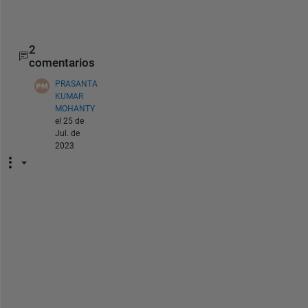
reshapedSignal = imresize(reshapedSignal, [227, 22
2
comentarios
PRASANTA
KUMAR
MOHANTY
el 25 de
Jul. de
2023
D
e
a
r 
I
m
a
g