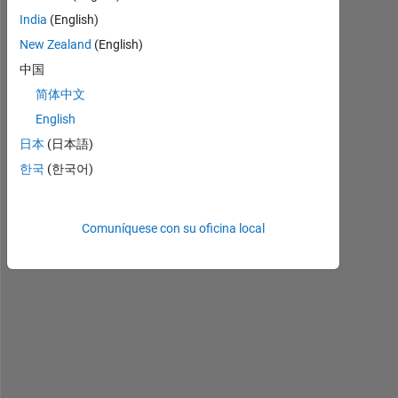
H
India
(English)
e
New Zealand
(English)
l
中国
l
o
简体中文
,
English
日本
(日本語)
I 
한국
(한국어)
w
o
u
Comuníquese con su oficina local
l
d 
l
i
k
e 
t
o 
a