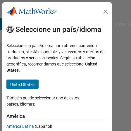
Saltar al contenido
MATLAB
Answers
B Answers
File Exchange
Cody
AI Chat Playground
Convers
Seleccione un país/idioma
Seleccione un país/idioma para obtener contenido
traducido, si está disponible, y ver eventos y ofertas de
Converting
productos y servicios locales. Según su ubicación
geográfica, recomendamos que seleccione:
United
1d signal
States
.
to 2d
image
United States
También puede seleccionar uno de estos
Kamila
países/idiomas:
Jankowska
15
América
Dic.
2022
América Latina
(Español)