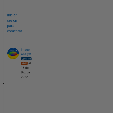
?
Iniciar
sesión
para
comentar.
Image
Analyst
el
15 de
Dic. de
2022
H
o
w 