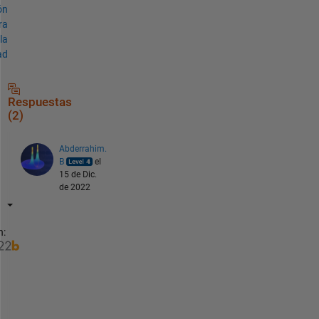
ón
ra
la
ad
Respuestas
(2)
Abderrahim.
B
el
15 de Dic.
de 2022
n:
H
e
l