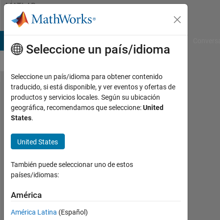
Saltar al contenido
MATLAB
Answers
B Answers
File Exchange
Cody
AI Chat Playground
Convers
Seleccione un país/idioma
Seleccione un país/idioma para obtener contenido
traducido, si está disponible, y ver eventos y ofertas de
Removing
productos y servicios locales. Según su ubicación
geográfica, recomendamos que seleccione:
United
white
States
.
space on
pcolorm
United States
plots (for
También puede seleccionar uno de estos
irregular
países/idiomas:
rotated
América
mesh)
América Latina
(Español)