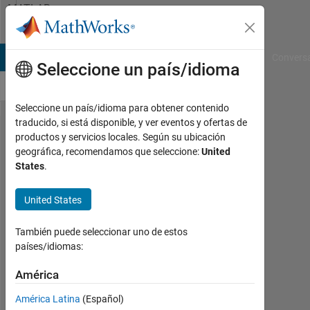
Saltar al contenido
MATLAB
Answers
B Answers
File Exchange
Cody
AI Chat Playground
Convers
Seleccione un país/idioma
Seleccione un país/idioma para obtener contenido
traducido, si está disponible, y ver eventos y ofertas de
Determination
productos y servicios locales. Según su ubicación
geográfica, recomendamos que seleccione:
United
of optimal
States
.
placement of
EV charging
United States
station
También puede seleccionar uno de estos
países/idiomas:
chaitanya
América
30
América Latina
(Español)
Sept.