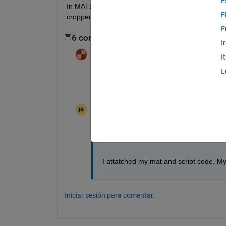
E
In MATLAB, figures are displayed correctly on the s
F
cropped. Why does this happen, and how can it b
F
6 comentarios
Mostrar 4 comentarios más 
I
Angelo Yeo
el 29 de En. de 2026
I
Movida:
Angelo Yeo
el 29 de En. de 2026
L
@재혁
, thanks for trying out. Would you 
reproduce your issue? Also, giving out yo
재혁
el 29 de En. de 2026
Movida:
Angelo Yeo
el 29 de En. de 2026
data.mat
Code.m
I attatched my mat and script code. M
Iniciar sesión para comentar.