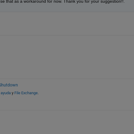
l use that as a workaround for now. Thank you for your suggestion!!.
 Shutdown
 ayuda
y
File Exchange
.