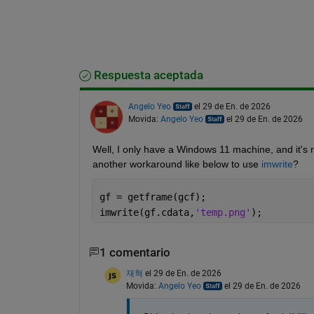
Respuesta aceptada
Angelo Yeo
el 29 de En. de 2026
Movida:
Angelo Yeo
el 29 de En. de 2026
Well, I only have a Windows 11 machine, and it's n
another workaround like below to use 
imwrite
?
gf = getframe(gcf);
imwrite(gf.cdata,
'temp.png'
);
1 comentario
재혁
el 29 de En. de 2026
Movida:
Angelo Yeo
el 29 de En. de 2026