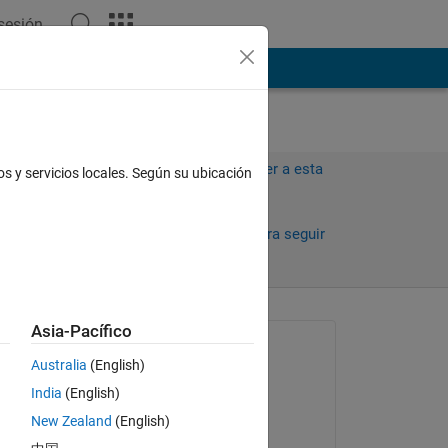
 sesión
ión
Más
Iniciar sesión para responder a esta
os y servicios locales. Según su ubicación
pregunta.
días)
Compartir
Iniciar sesión para seguir
la actividad
antiguos
Asia-Pacífico
Preguntada:
Australia
(English)
재혁
India
(English)
el 29 de En. de 2026
New Zealand
(English)
Movida: