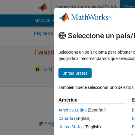
Saltar al contenido
Centro de ayuda de MATLAB
Comu
MATLAB Answers
File Exchange
Cody
AI Cha
Página de inicio
Preguntar
Responder
E
Seleccione un país
I want to save all periods of t
Seleccione un país/idioma para obtener co
geográfica, recomendamos que seleccio
Respuesta
재혁
29 En. 2026
1 Respuesta
United States
También puede seleccionar uno de estos 
América
E
América Latina
(Español)
B
Canada
(English)
D
스크린샷 2026-01-29 오전 11.39.41.png
United States
(English)
D