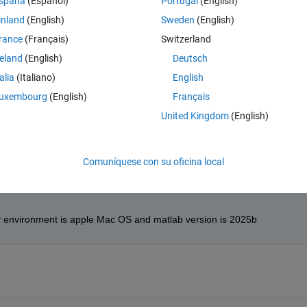
spaña
(Español)
Portugal
(English)
creen, but when they are saved as PNG files, the right part of the figure
inland
(English)
Sweden
(English)
e resolved?
rance
(Français)
Switzerland
antiguos
reland
(English)
Deutsch
talia
(Italiano)
English
uxembourg
(English)
Français
please give us a snippet of code and some toy dataset so that people ca
United Kingdom
(English)
ur environment (OS, MATLAB version...) can be helpful.
Comuníquese con su oficina local
y environment is apple Mac OS and matlab version is 2025b