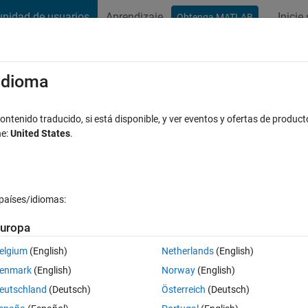
nidad de usuarios
Aprendizaje
Inicie
Obtenga MATLAB
t Playground
Conversaciones
Competiciones
Blogs
Publicac
xaminar
Preguntas frecuentes sobre MATLAB
Más
/idioma
ime series as a png
ntenido traducido, si está disponible, y ver eventos y ofertas de product
ne:
United States
.
 aceptada
Actualizado a las 29 En. 2026
9 Visualizaciones (30 
países/idiomas:
Mostrar comentarios más 
uropa
elgium
(English)
Netherlands
(English)
0 votos
enmark
(English)
Norway
(English)
eutschland
(Deutsch)
Österreich
(Deutsch)