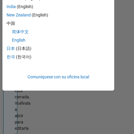
2017
0
India
(English)
Respuestas
New Zealand
(English)
Actualizado
中国
a las 20 Ag.
简体中文
2021
4 Visualizaciones
English
(30 días)
日本
(日本語)
한국
(한국어)
Información
Comuníquese con su oficina local
La
pregunta
está
cerrada.
Vuélvala
a
abrir
para
editarla