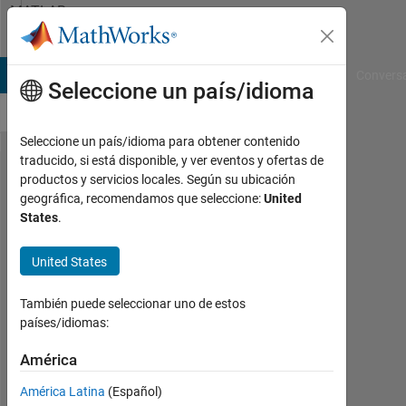
Saltar al contenido
MATLAB
Answers
B Answers
File Exchange
Cody
AI Chat Playground
Convers
Seleccione un país/idioma
Seleccione un país/idioma para obtener contenido
traducido, si está disponible, y ver eventos y ofertas de
i have the
productos y servicios locales. Según su ubicación
geográfica, recomendamos que seleccione:
United
observation
States
.
z(1),z(2),...,
z(n) a
United States
numerical
También puede seleccionar uno de estos
values and
países/idiomas:
have B is
América
called back
shift
América Latina
(Español)