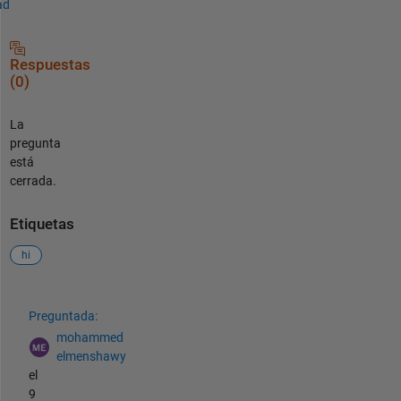
ad
Respuestas
(0)
La
pregunta
está
cerrada.
Etiquetas
hi
Ver también
Preguntada:
mohammed
elmenshawy
el
9