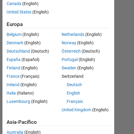
operator .
Canada
(English)
when B
United States
(English)
intervention
Europa
on any
Belgium
(English)
Netherlands
(English)
observation
Denmark
(English)
Norway
(English)
z(n) give
Deutschland
(Deutsch)
Österreich
(Deutsch)
me the
España
(Español)
Portugal
(English)
previous
Finland
(English)
Sweden
(English)
observation
France
(Français)
Switzerland
as
Ireland
(English)
Deutsch
following
Italia
(Italiano)
English
Luxembourg
(English)
Français
mohammed
United Kingdom
(English)
elmenshawy
9
Asia-Pacífico
En.
Australia
(English)