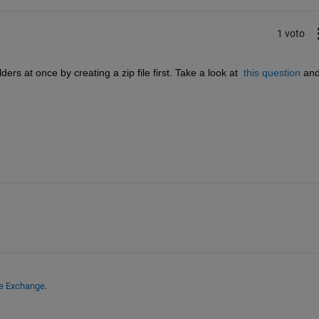
1 voto
rs at once by creating a zip file first. Take a look at 
this question
 and 
le Exchange
.