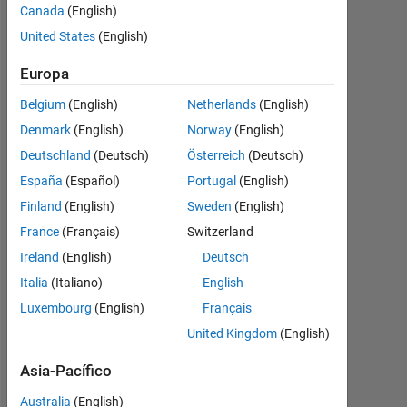
contour
Canada
(English)
graph
United States
(English)
,please
Europa
help me
Belgium
(English)
Netherlands
(English)
Denmark
(English)
Norway
(English)
Priyanka
Deutschland
(Deutsch)
Österreich
(Deutsch)
Joshi
España
(Español)
Portugal
(English)
14
Jun.
Finland
(English)
Sweden
(English)
2021
France
(Français)
Switzerland
1
Ireland
(English)
Deutsch
Respuesta
Italia
(Italiano)
English
Actualizado
Luxembourg
(English)
Français
a las 27
United Kingdom
(English)
Mayo 2024
8 Visualizaciones
Asia-Pacífico
(30 días)
Australia
(English)