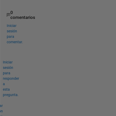
.
0
comentarios
Iniciar
sesión
para
comentar.
Iniciar
sesión
para
responder
a
esta
pregunta.
ar
ón