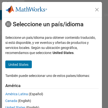
Saltar al contenido
Cody
MATLAB Answers
File Exchange
Cody
AI Chat Playground
Di
Seleccione un país/idioma
Seleccione un país/idioma para obtener contenido traducido,
Problem
si está disponible, y ver eventos y ofertas de productos y
servicios locales. Según su ubicación geográfica,
2950.
recomendamos que seleccione:
United States
.
Array of
Ones
United States
También puede seleccionar uno de estos países/idiomas:
Jeff
Webb
América
486
solvers
América Latina
(Español)
2 likes
Canada
(English)
United States
(English)