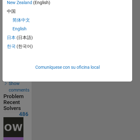
Solvers
New Zealand
(English)
Last
中国
Solution
submitted
简体中文
on Jun 11,
English
2026
日本
(日本語)
Problem
한국
(한국어)
Comments
Solution
Comuníquese con su oficina local
Comments
Show
comments
Problem
Recent
Solvers
486