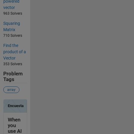
powered
vector
963 Solvers
Squaring
Matrix
710 Solvers
Find the
product of a
Vector
353 Solvers
Problem
Tags
array