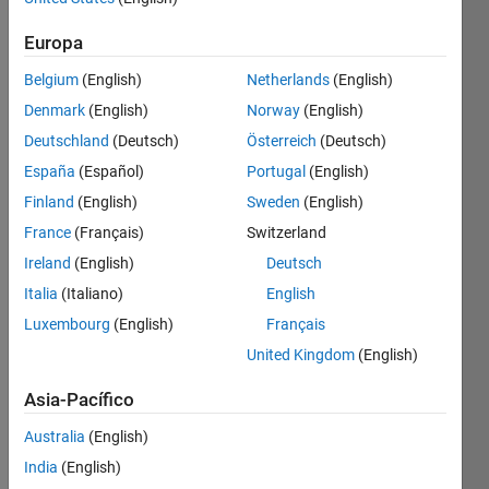
Europa
Create
Belgium
(English)
Netherlands
(English)
a 100 X
Denmark
(English)
Norway
(English)
100
array of
Deutschland
(Deutsch)
Österreich
(Deutsch)
ones.
España
(Español)
Portugal
(English)
Finland
(English)
Sweden
(English)
France
(Français)
Switzerland
Solve
Ireland
(English)
Deutsch
Italia
(Italiano)
English
Luxembourg
(English)
Français
Solution
United Kingdom
(English)
Stats
Asia-Pacífico
712
Australia
(English)
Solutions
India
(English)
486