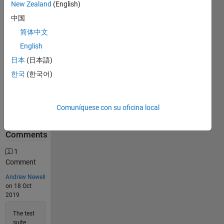
New Zealand
(English)
中国
3047
Solutions
简体中文
2242
English
Solvers
日本
(日本語)
Last
한국
(한국어)
Solution
submitted
on Aug
05, 2026
Comuníquese con su oficina local
Problem
Comments
1
Comment
Andrew Newell
on 18 Oct
2019
The test
suite