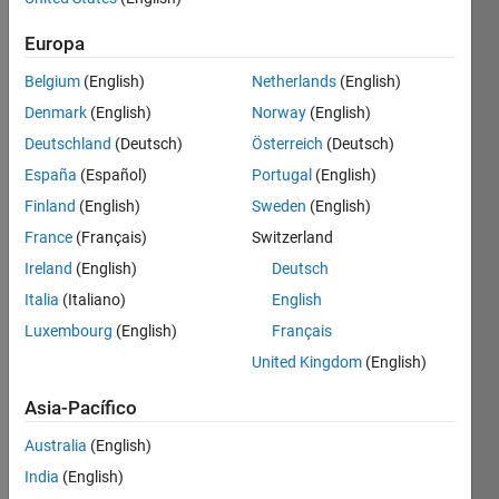
Europa
Calculate
Belgium
(English)
Netherlands
(English)
the
Denmark
(English)
Norway
(English)
volume
of a
Deutschland
(Deutsch)
Österreich
(Deutsch)
pillar
España
(Español)
Portugal
(English)
with
Finland
(English)
Sweden
(English)
radius l
and
France
(Français)
Switzerland
heigth
Ireland
(English)
Deutsch
ar.
Italia
(Italiano)
English
Luxembourg
(English)
Français
United Kingdom
(English)
Solve
Asia-Pacífico
Australia
(English)
Solution
India
(English)
Stats