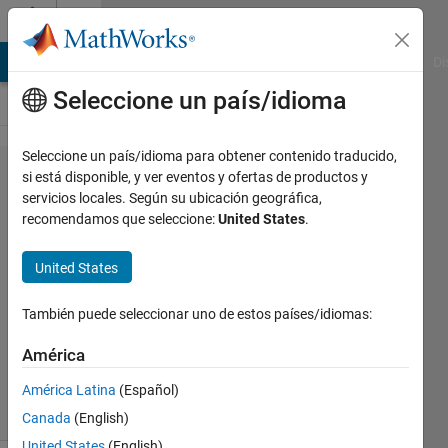
Saltar al contenido
Cody
MATLAB Answers
File Exchange
Cody
AI Chat Playground
Di
Seleccione un país/idioma
Seleccione un país/idioma para obtener contenido traducido,
Problem
si está disponible, y ver eventos y ofertas de productos y
servicios locales. Según su ubicación geográfica,
44060.
recomendamos que seleccione:
United States
.
Volume
Pillar
United States
También puede seleccionar uno de estos países/idiomas:
Erik
Luiten
América
2K
solvers
América Latina
(Español)
15 likes
Canada
(English)
United States
(English)