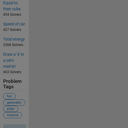
Equal to
their cube
454 Solvers
Speed of car
427 Solvers
Total energy
2568 Solvers
Draw a '4' in
a zero
matrix!
663 Solvers
Problem
Tags
fun
geometry
pillar
volume