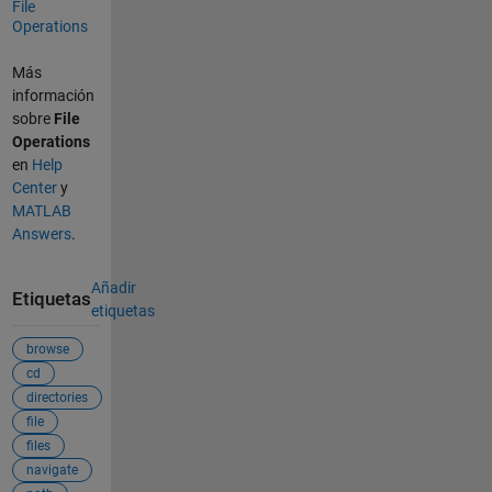
File
Operations
Más
información
sobre
File
Operations
en
Help
Center
y
MATLAB
Answers
.
Añadir
Etiquetas
etiquetas
browse
cd
directories
file
files
navigate