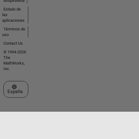
Antipiratería
Estado de
las
aplicaciones
Términos de
uso
Contact Us
© 1994-2026
The
MathWorks,
Inc.
Seleccione un país/idioma
España