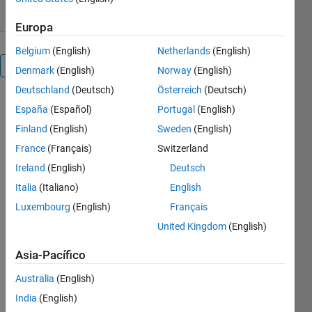
Europa
Belgium
(English)
Netherlands
(English)
Visión general
Denmark
(English)
Norway
(English)
Deutschland
(Deutsch)
Österreich
(Deutsch)
España
(Español)
Portugal
(English)
Nota
Finland
(English)
Sweden
(English)
del
editor:
France
(Français)
Switzerland
This file
Ireland
(English)
Deutsch
was a
Italia
(Italiano)
English
File
Exchange
Luxembourg
(English)
Français
Pick of
United Kingdom
(English)
the
Week
Asia-Pacífico
Australia
(English)
India
(English)
This