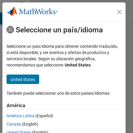
Saltar al contenido
File
Exchange
MATLAB Answers
File Exchange
Cody
AI Chat Playground
Di
Seleccione un país/idioma
Seleccione un país/idioma para obtener contenido traducido,
Quick Folder
si está disponible, y ver eventos y ofertas de productos y
servicios locales. Según su ubicación geográfica,
Navigation
recomendamos que seleccione:
United States
.
United States
Utilities for quickly jumping through folders
and grabbing files
También puede seleccionar uno de estos países/idiomas:
https://github.com/michellehirsch/MATLAB-
File-and-Folder-Shortcuts
América
Michelle Hirsch
América Latina
(Español)
Versión 1.2.0.0
(3,46 KB)
3,9K Descargas
Canada
(English)
5,00/5
(4)
7 dic 2017
United States
(English)