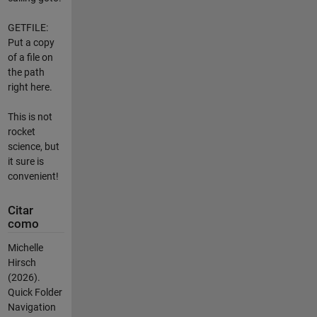
GETFILE:
Put a copy
of a file on
the path
right here.
This is not
rocket
science, but
it sure is
convenient!
Citar
como
Michelle
Hirsch
(2026).
Quick Folder
Navigation