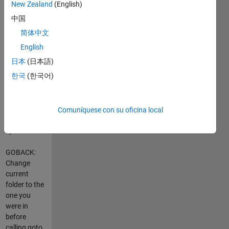
submission
New Zealand
(English)
contains
中国
three simple,
简体中文
but
awesome,
English
utilities:
日本
(日本語)
GOTO:
한국
(한국어)
Change
current
folder to the
one
Comuníquese con su oficina local
containing a
specified file.
GOBACK:
Change
current
folder to the
one you
were in
before
calling goto.