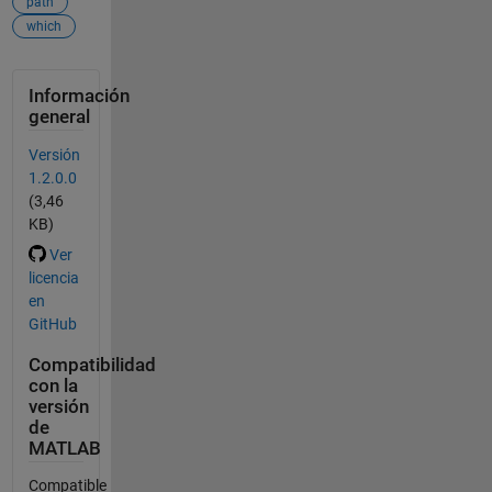
path
which
Información
general
Versión
1.2.0.0
(3,46
KB)
Ver
licencia
en
GitHub
Compatibilidad
con la
versión
de
MATLAB
Compatible