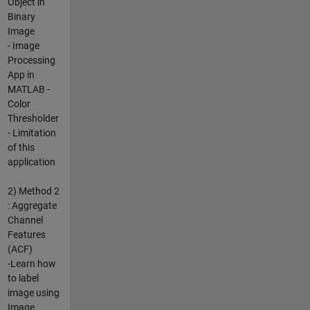
Object in
Binary
Image
- Image
Processing
App in
MATLAB -
Color
Thresholder
- Limitation
of this
application
2) Method 2
: Aggregate
Channel
Features
(ACF)
-Learn how
to label
image using
Image