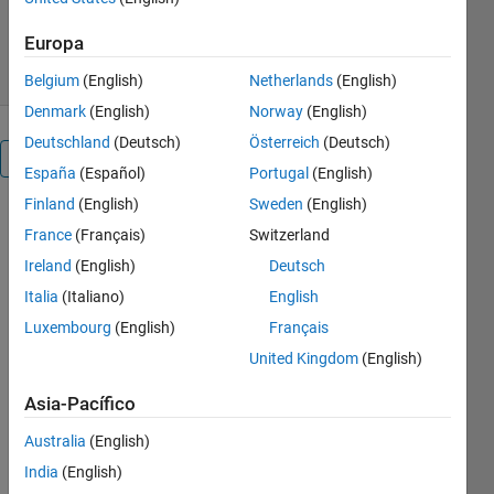
621 Descargas
4,80/5
(4)
16 may 2019
Europa
Belgium
(English)
Netherlands
(English)
Denmark
(English)
Norway
(English)
Deutschland
(Deutsch)
Österreich
(Deutsch)
Visión general
España
(Español)
Portugal
(English)
Finland
(English)
Sweden
(English)
One of the
France
(Français)
Switzerland
important
field in
Ireland
(English)
Deutsch
Artificial
Italia
(Italiano)
English
Intelligence
Luxembourg
(English)
Français
is object
detection.
United Kingdom
(English)
There are
Asia-Pacífico
many
approaches
Australia
(English)
in MATLAB.
India
(English)
In my view,