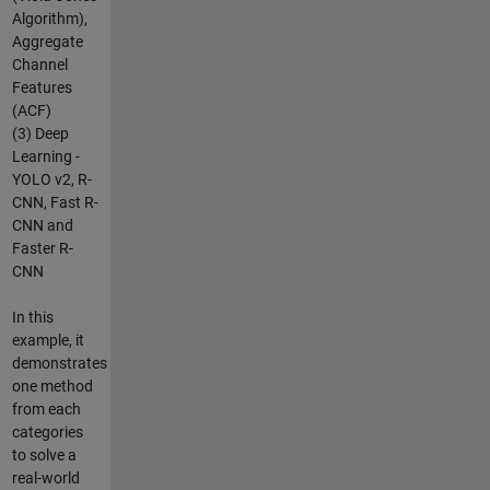
Algorithm),
Aggregate
Channel
Features
(ACF)
(3) Deep
Learning -
YOLO v2, R-
CNN, Fast R-
CNN and
Faster R-
CNN
In this
example, it
demonstrates
one method
from each
categories
to solve a
real-world