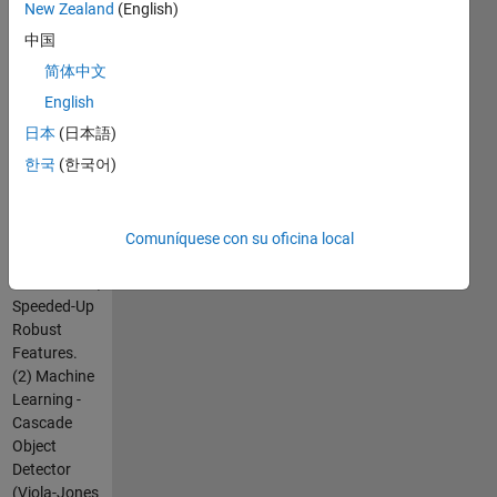
they are
New Zealand
(English)
classified
中国
into three
简体中文
broad
categories.
English
(1) Image
日本
(日本語)
processing/ComputerVision
한국
(한국어)
- Color
Thresholding,
Blob
Analysis,
Comuníquese con su oficina local
Histogram
of Gradients,
Speeded-Up
Robust
Features.
(2) Machine
Learning -
Cascade
Object
Detector
(Viola-Jones