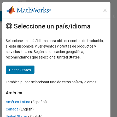
Saltar al contenido
File
Exchange
MATLAB Answers
File Exchange
Cody
AI Chat Playground
Di
Seleccione un país/idioma
Seleccione un país/idioma para obtener contenido traducido,
Designing
si está disponible, y ver eventos y ofertas de productos y
servicios locales. Según su ubicación geográfica,
Object
recomendamos que seleccione:
United States
.
Detectors
for Real
United States
Case
También puede seleccionar uno de estos países/idiomas:
Method 1 - Image Processing -
América
Colour Thresholding Method 2 -
ACF Method 3 - Faster R-CNN
América Latina
(Español)
Kevin Chng
Canada
(English)
Versión 1.0.1
(17,9 MB)
United States
(English)