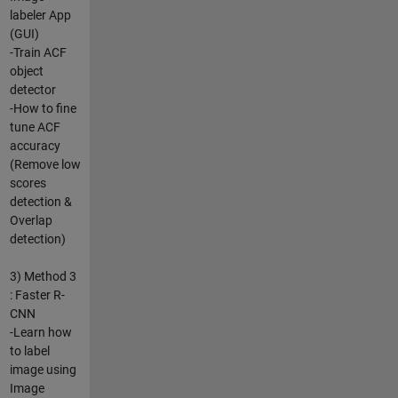
labeler App
(GUI)
-Train ACF
object
detector
-How to fine
tune ACF
accuracy
(Remove low
scores
detection &
Overlap
detection)
3) Method 3
: Faster R-
CNN
-Learn how
to label
image using
Image