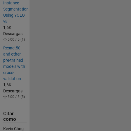
Instance
Segmentation
Using YOLO
v8
1,6K
Descargas
5,00 / 5 (1)
Resnet50
and other
pre-trained
models with
cross-
validation
1,6K
Descargas
5,00 / 5 (5)
Citar
como
Kevin Chng