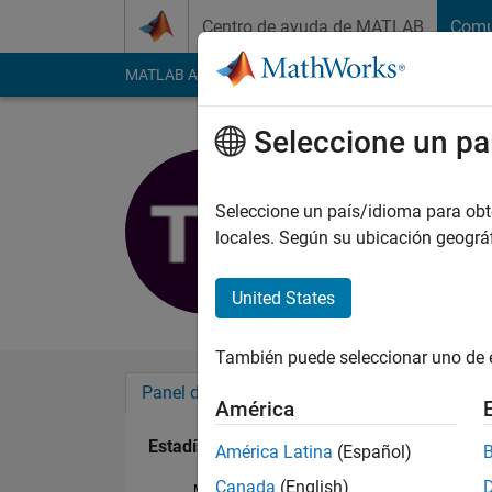
Saltar al contenido
Centro de ayuda de MATLAB
Comu
MATLAB Answers
File Exchange
Cody
AI Cha
Seleccione un pa
takaka
Last seen: 8 meses 
Seleccione un país/idioma para obten
Followers:
0
Followi
locales. Según su ubicación geogr
Follow
United States
También puede seleccionar uno de 
Panel de control
Insignias
Aprobacion
América
Estadística
América Latina
(Español)
Canada
(English)
MATLAB Answers