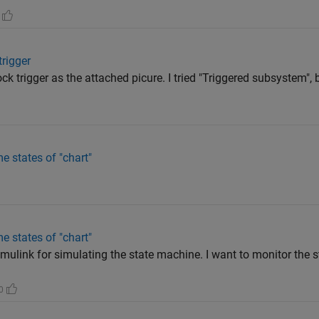
0
trigger
ock trigger as the attached picure. I tried "Triggered subsystem",
e states of "chart"
e states of "chart"
Simulink for simulating the state machine. I want to monitor the 
 0