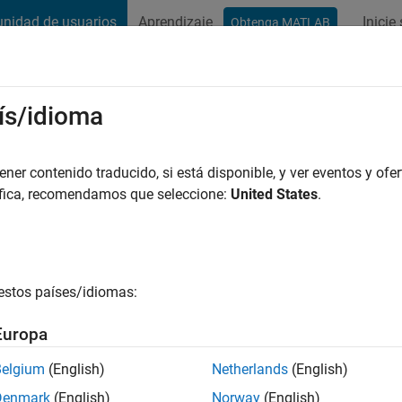
nidad de usuarios
Aprendizaje
Inicie
Obtenga MATLAB
t Playground
Conversaciones
Competiciones
Blogs
Publicac
ís/idioma
hace
|
Con actividad desde 2022
er contenido traducido, si está disponible, y ver eventos y ofer
ng:
0
áfica, recomendamos que seleccione:
United States
.
estos países/idiomas:
es
Europa
Belgium
(English)
Netherlands
(English)
CLASIFICACIÓ
Denmark
(English)
Norway
(English)