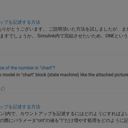
ウントアップを記述する方法
i 様 ご回答ありがとうございます。 ご説明頂いた方法を試しましたが
すでしょうか。 Simulink内で完結させたいため、ONEとい
pe of the number in "chart"?
model in "chart" block (state machine) like the attached picture
0
ウントアップを記述する方法
(ステートマシン)内で、カウントアップを記述するにはどのようにすれば
際にパラメータ"cnt"の値を"1"だけ増やす処理をどのように