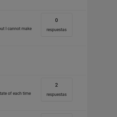
0
 but I cannot make
respuestas
2
state of each time
respuestas