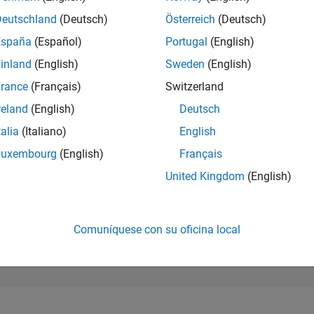
173.842
of 302.023
Deutschland
(Deutsch)
Österreich
(Deutsch)
España
(Español)
Portugal
(English)
REPUTACIÓN
0
inland
(English)
Sweden
(English)
rance
(Français)
Switzerland
CONTRIBUCIO
7
Preguntas
reland
(English)
Deutsch
2
Respuestas
talia
(Italiano)
English
ACEPTACIÓN 
Luxembourg
(English)
Français
RESPUESTAS
14.29%
/24
08/24
L
12/24
04/25
08/25
12/25
04/26
08/26
United Kingdom
(English)
CRONOLOGÍA
VOTOS RECIBI
0
Comuníquese con su oficina local