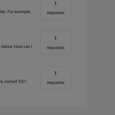
1
bles. For example,
respuesta
1
n below. How can I
respuesta
1
le, named 'SS1'
respuesta