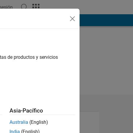
 sesión
ión
Más
tas de productos y servicios
Asia-Pacífico
Australia
(English)
N
India
(English)