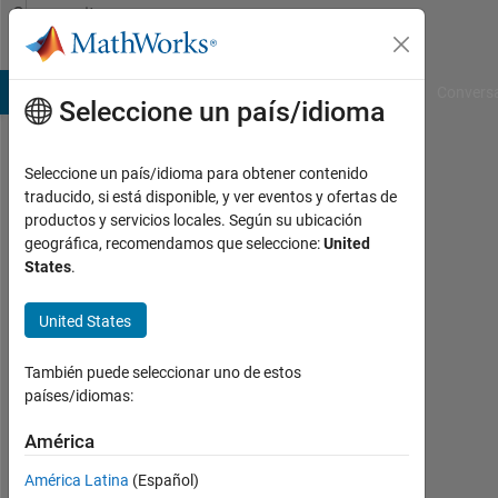
Saltar al contenido
Community
Profile
B Answers
File Exchange
Cody
AI Chat Playground
Convers
Seleccione un país/idioma
Seleccione un país/idioma para obtener contenido
amakoba
traducido, si está disponible, y ver eventos y ofertas de
productos y servicios locales. Según su ubicación
yim
geográfica, recomendamos que seleccione:
United
States
.
Last
seen:
alrededor
United States
de 5
años
También puede seleccionar uno de estos
hace
países/idiomas:
|
Con
América
actividad
América Latina
(Español)
desde