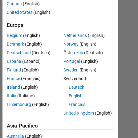
2021
Canada
(English)
United States
(English)
Followers:
0
Europa
Following:
Belgium
(English)
Netherlands
(English)
0
Denmark
(English)
Norway
(English)
Deutschland
(Deutsch)
Österreich
(Deutsch)
Follow
España
(Español)
Portugal
(English)
Finland
(English)
Sweden
(English)
France
(Français)
Switzerland
Panel de control
Ireland
(English)
Deutsch
Italia
(Italiano)
English
Estadística
Luxembourg
(English)
Français
MATLAB Answers
United Kingdom
(English)
Asia-Pacífico
-2
-1
5
4
Australia
(English)