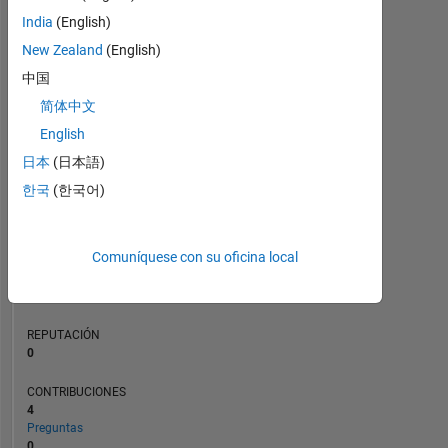
3
CONTRIBUCIONES
India
(English)
L
2
New Zealand
(English)
中国
1
简体中文
0
English
12/21
07/22
02/23
09/23
04/24
11/24
06/25
01/26
01/22
09/22
05/23
01/24
09/24
05/25
05/21
02/22
11/22
08/23
L
05/24
02/25
11/25
08/26
日本
(日本語)
CRONOLOGÍA
한국
(한국어)
CLASIFICACIÓN
Comuníquese con su oficina local
301.423
of
302.031
REPUTACIÓN
0
CONTRIBUCIONES
4
Preguntas
0