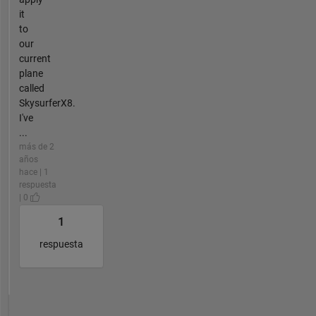
it
to
our
current
plane
called
SkysurferX8.
I've
...
más de 2
años
hace | 1
respuesta
| 0
1
respuesta