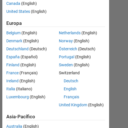
actividad
Canada
(English)
desde
United States
(English)
2023
Europa
Followers:
0
Belgium
(English)
Netherlands
(English)
Denmark
(English)
Norway
(English)
Following:
0
Deutschland
(Deutsch)
Österreich
(Deutsch)
España
(Español)
Portugal
(English)
Finland
(English)
Sweden
(English)
Follow
France
(Français)
Switzerland
Ireland
(English)
Deutsch
Italia
(Italiano)
English
Panel de control
Luxembourg
(English)
Français
Estadística
United Kingdom
(English)
MATLAB Answers
Discussions
All
Asia-Pacífico
Australia
(English)
-2
-1
3
4
2