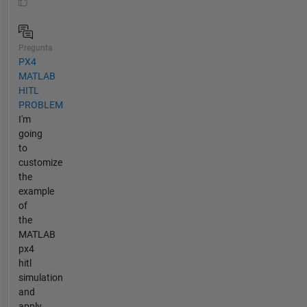
Pregunta
PX4
MATLAB
HITL
PROBLEM
I'm
going
to
customize
the
example
of
the
MATLAB
px4
hitl
simulation
and
apply