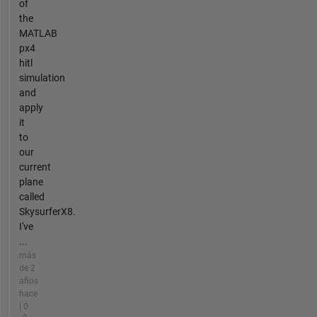
of
the
MATLAB
px4
hitl
simulation
and
apply
it
to
our
current
plane
called
SkysurferX8.
I've
...
más
de 2
años
hace
| 0