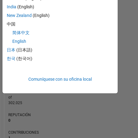
India
(English)
CONTRIBUCIONES
New Zealand
(English)
中国
L
1
简体中文
English
日本
(日本語)
0
04/24
08/24
12/24
04/25
12/25
04/26
08/26
12/23
05/24
10/24
03/25
L
08/25
01/26
06/26
한국
(한국어)
CRONOLOGÍA
Comuníquese con su oficina local
CLASIFICACIÓN
194.948
of
302.025
REPUTACIÓN
0
CONTRIBUCIONES
1