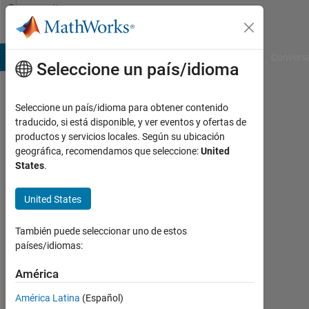
Saltar al contenido
Community
Profile
B Answers
File Exchange
Cody
AI Chat Playground
Convers
Seleccione un país/idioma
Seleccione un país/idioma para obtener contenido
진
traducido, si está disponible, y ver eventos y ofertas de
productos y servicios locales. Según su ubicación
성
geográfica, recomendamos que seleccione:
United
States
.
최
Last
United States
seen:
alrededor
También puede seleccionar uno de estos
de 2
países/idiomas:
años
hace
América
|
Con
América Latina
(Español)