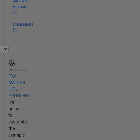
MATLAB
Answers
(1)
Discussions
(1)
Discussion
PX4
MATLAB
HITL
PROBLEM
I'm
going
to
customize
the
example