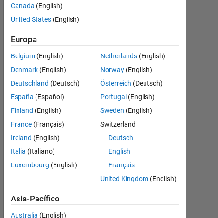
Followers:
Canada
(English)
0
United States
(English)
Following:
Europa
0
Belgium
(English)
Netherlands
(English)
Denmark
(English)
Norway
(English)
Follow
Deutschland
(Deutsch)
Österreich
(Deutsch)
España
(Español)
Portugal
(English)
Finland
(English)
Sweden
(English)
Panel de control
France
(Français)
Switzerland
Ireland
(English)
Deutsch
Estadística
Italia
(Italiano)
English
MATLAB Answers
Luxembourg
(English)
Français
United Kingdom
(English)
-2
-1
5
4
Asia-Pacífico
3
Australia
(English)