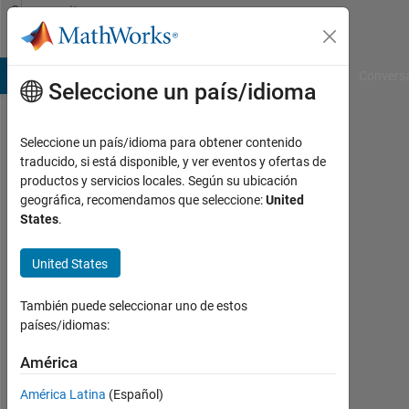
Saltar al contenido
Community
Profile
B Answers
File Exchange
Cody
AI Chat Playground
Convers
Seleccione un país/idioma
Seleccione un país/idioma para obtener contenido
MADHVI
traducido, si está disponible, y ver eventos y ofertas de
productos y servicios locales. Según su ubicación
Last
geográfica, recomendamos que seleccione:
United
seen:
States
.
más
de 1
United States
año
hace
|
También puede seleccionar uno de estos
Con
países/idiomas:
actividad
desde
América
2023
América Latina
(Español)