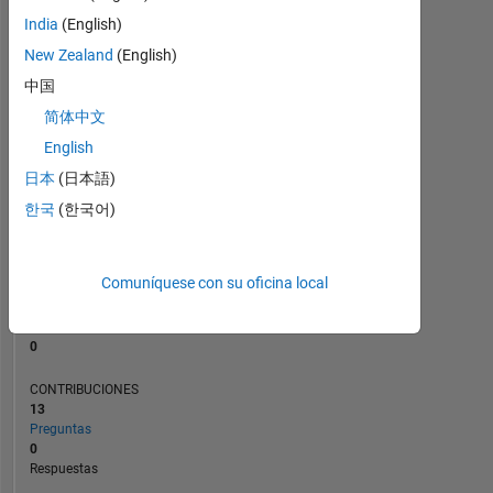
CONTRIBUCIONES
L
2
India
(English)
New Zealand
(English)
1
中国
0
简体中文
10/23
03/24
08/24
01/25
06/25
04/26
05/23
11/23
05/24
11/24
L
05/25
11/25
05/26
English
CRONOLOGÍA
日本
(日本語)
한국
(한국어)
CLASIFICACIÓN
187.278
of
Comuníquese con su oficina local
302.028
REPUTACIÓN
0
CONTRIBUCIONES
13
Preguntas
0
Respuestas