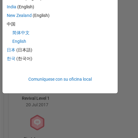
wireless
India
(English)
Insignias
communications
New Zealand
(English)
Mathieu
中国
Boutin's
Insignias
简体中文
English
MATLAB
日本
(日本語)
Answers
Todo
Insignias
한국
(한국어)
Comuníquese con su oficina local
Revival Level 1
20 Jul 2017