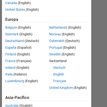
Con
Canada
(English)
actividad
United States
(English)
desde
2011
Europa
Followers:
Belgium
(English)
Netherlands
(English)
0
Denmark
(English)
Norway
(English)
Deutschland
(Deutsch)
Österreich
(Deutsch)
Following:
0
España
(Español)
Portugal
(English)
Finland
(English)
Sweden
(English)
Follow
France
(Français)
Switzerland
Ireland
(English)
Deutsch
Mensaje
Italia
(Italiano)
English
Ph.D.
Candidate
Luxembourg
(English)
Français
in
United Kingdom
(English)
wireless
communications
Asia-Pacífico
Mostrar
Professional
más
Interests:
Australia
(English)