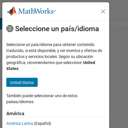
Saltar al contenido
Community
Profile
B Answers
File Exchange
Cody
AI Chat Playground
Convers
Seleccione un país/idioma
Seleccione un país/idioma para obtener contenido
Mathieu
traducido, si está disponible, y ver eventos y ofertas de
productos y servicios locales. Según su ubicación
Boutin
geográfica, recomendamos que seleccione:
United
States
.
INRS-
EMT
United States
Last
seen:
También puede seleccionar uno de estos
alrededor
países/idiomas:
de 2
años
América
hace
América Latina
(Español)
|