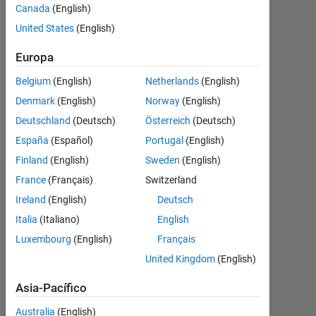
0
Canada
(English)
United States
(English)
Following:
0
Europa
Belgium
(English)
Netherlands
(English)
Follow
Denmark
(English)
Norway
(English)
Mensaje
Deutschland
(Deutsch)
Österreich
(Deutsch)
España
(Español)
Portugal
(English)
Finland
(English)
Sweden
(English)
France
(Français)
Switzerland
Panel de control
Ireland
(English)
Deutsch
Estadística
Italia
(Italiano)
English
Luxembourg
(English)
Français
MATLAB Answers
United Kingdom
(English)
-2
-1
3
2
Asia-Pacífico
Australia
(English)