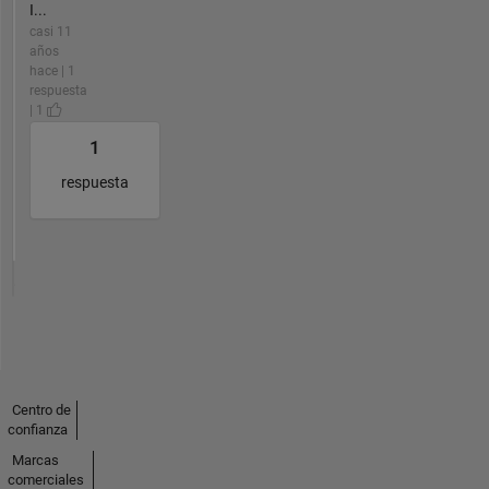
I...
casi 11
años
hace | 1
respuesta
| 1
1
respuesta
Centro de
confianza
Marcas
comerciales