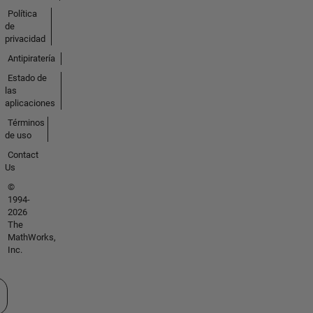
Política
de
privacidad
Antipiratería
Estado de
las
aplicaciones
Términos
de uso
Contact
Us
©
1994-
2026
The
MathWorks,
Inc.
cione un país/idioma