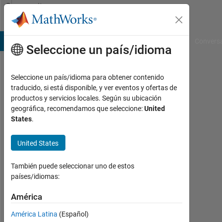
Saltar al contenido
Community
Profile
B Answers
File Exchange
Cody
AI Chat Playground
Convers
Seleccione un país/idioma
Seleccione un país/idioma para obtener contenido
Bryan
traducido, si está disponible, y ver eventos y ofertas de
productos y servicios locales. Según su ubicación
Last
geográfica, recomendamos que seleccione:
United
seen:
States
.
alrededor
de 1 mes
United States
hace
|
Con
También puede seleccionar uno de estos
actividad
países/idiomas:
desde
2015
América
América Latina
(Español)
Followers: