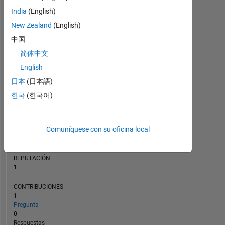
CONTRIBUCIONES
India
(English)
L
1
New Zealand
(English)
中国
简体中文
0
10/16
12/17
02/19
04/20
06/21
08/22
10/23
12/24
12/16
04/18
08/19
12/20
04/22
08/23
04/26
08/15
02/17
08/18
02/20
L
08/21
02/23
08/24
02/26
English
CRONOLOGÍA
日本
(日本語)
한국
(한국어)
CLASIFICACIÓN
36.042
Comuníquese con su oficina local
of
302.025
REPUTACIÓN
1
CONTRIBUCIONES
1
Pregunta
0
Respuestas