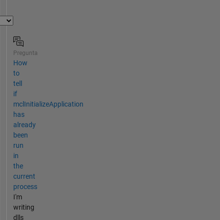
Pregunta
How
to
tell
if
mclInitializeApplication
has
already
been
run
in
the
current
process
I'm
writing
dlls