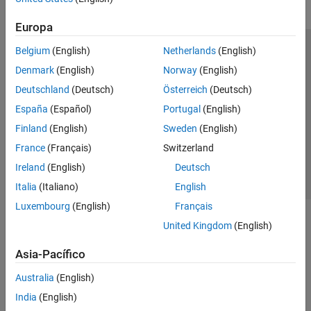
Europa
Belgium
(English)
Netherlands
(English)
Centro de confianza
Marcas comerciales
Denmark
(English)
Norway
(English)
Política de privacidad
Antipiratería
Estado de las aplicaciones
Deutschland
(Deutsch)
Österreich
(Deutsch)
Información de contacto
España
(Español)
Portugal
(English)
© 1994-2026 The MathWorks, Inc.
Finland
(English)
Sweden
(English)
France
(Français)
Switzerland
Seleccione un
España
Ireland
(English)
Deutsch
Italia
(Italiano)
English
Luxembourg
(English)
Français
United Kingdom
(English)
Asia-Pacífico
Australia
(English)
India
(English)