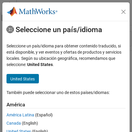
Saltar al contenido
Centro de ayuda de MATLAB
Mostrar/ocultar menú de navegación
Seleccione un país/idioma
Contenido principal
Recurso
Ordenar por
Source
Seleccione un país/idioma para obtener contenido traducido, si
está disponible, y ver eventos y ofertas de productos y servicios
Estado
locales. Según su ubicación geográfica, recomendamos que
seleccione:
United States
.
United States
También puede seleccionar uno de estos países/idiomas:
América
América Latina
(Español)
Canada
(English)
United States
(English)