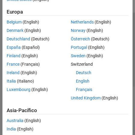
Europa
Belgium
(English)
Netherlands
(English)
Centro de confianza
Marcas comerciales
Denmark
(English)
Norway
(English)
Política de privacidad
Antipiratería
Estado de las aplicaciones
Deutschland
(Deutsch)
Österreich
(Deutsch)
Información de contacto
España
(Español)
Portugal
(English)
© 1994-2026 The MathWorks, Inc.
Finland
(English)
Sweden
(English)
France
(Français)
Switzerland
Seleccione un
España
Ireland
(English)
Deutsch
Italia
(Italiano)
English
Luxembourg
(English)
Français
United Kingdom
(English)
Asia-Pacífico
Australia
(English)
India
(English)