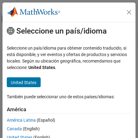
Saltar al contenido
Centro de ayuda de MATLAB
Mostrar/ocultar menú de navegación
Seleccione un país/idioma
Contenido principal
Recurso
Ordenar por
Source
Seleccione un país/idioma para obtener contenido traducido, si
está disponible, y ver eventos y ofertas de productos y servicios
Estado
locales. Según su ubicación geográfica, recomendamos que
seleccione:
United States
.
United States
También puede seleccionar uno de estos países/idiomas:
América
América Latina
(Español)
Canada
(English)
United States
(English)