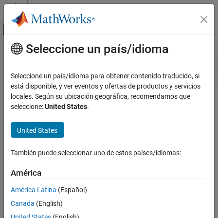
Saltar al contenido
Centro de ayuda de MATLAB
Mostrar/ocultar menú de navegación
Seleccione un país/idioma
Contenido principal
Recurso
Ordenar por
Source
Seleccione un país/idioma para obtener contenido traducido, si
está disponible, y ver eventos y ofertas de productos y servicios
Estado
locales. Según su ubicación geográfica, recomendamos que
seleccione:
United States
.
United States
También puede seleccionar uno de estos países/idiomas:
América
América Latina
(Español)
Canada
(English)
United States
(English)