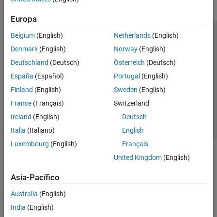
Europa
Belgium
(English)
Netherlands
(English)
Centro de confianza
Marcas comerciales
Denmark
(English)
Norway
(English)
Política de privacidad
Antipiratería
Estado de las aplicaciones
Deutschland
(Deutsch)
Österreich
(Deutsch)
Información de contacto
España
(Español)
Portugal
(English)
© 1994-2026 The MathWorks, Inc.
Finland
(English)
Sweden
(English)
France
(Français)
Switzerland
Seleccione un
España
Ireland
(English)
Deutsch
Italia
(Italiano)
English
Luxembourg
(English)
Français
United Kingdom
(English)
Asia-Pacífico
Australia
(English)
India
(English)